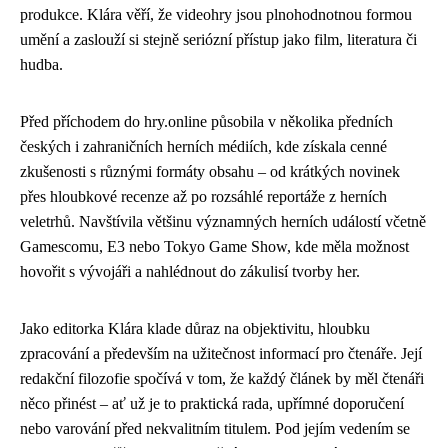
produkce. Klára věří, že videohry jsou plnohodnotnou formou
umění a zaslouží si stejně seriózní přístup jako film, literatura či
hudba.
Před příchodem do hry.online působila v několika předních
českých i zahraničních herních médiích, kde získala cenné
zkušenosti s různými formáty obsahu – od krátkých novinek
přes hloubkové recenze až po rozsáhlé reportáže z herních
veletrhů. Navštívila většinu významných herních událostí včetně
Gamescomu, E3 nebo Tokyo Game Show, kde měla možnost
hovořit s vývojáři a nahlédnout do zákulisí tvorby her.
Jako editorka Klára klade důraz na objektivitu, hloubku
zpracování a především na užitečnost informací pro čtenáře. Její
redakční filozofie spočívá v tom, že každý článek by měl čtenáři
něco přinést – ať už je to praktická rada, upřímné doporučení
nebo varování před nekvalitním titulem. Pod jejím vedením se