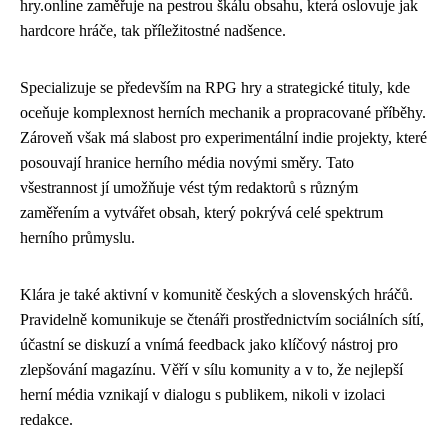
hry.online zaměřuje na pestrou škálu obsahu, která oslovuje jak
hardcore hráče, tak příležitostné nadšence.
Specializuje se především na RPG hry a strategické tituly, kde
oceňuje komplexnost herních mechanik a propracované příběhy.
Zároveň však má slabost pro experimentální indie projekty, které
posouvají hranice herního média novými směry. Tato
všestrannost jí umožňuje vést tým redaktorů s různým
zaměřením a vytvářet obsah, který pokrývá celé spektrum
herního průmyslu.
Klára je také aktivní v komunitě českých a slovenských hráčů.
Pravidelně komunikuje se čtenáři prostřednictvím sociálních sítí,
účastní se diskuzí a vnímá feedback jako klíčový nástroj pro
zlepšování magazínu. Věří v sílu komunity a v to, že nejlepší
herní média vznikají v dialogu s publikem, nikoli v izolaci
redakce.