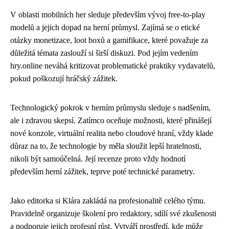
V oblasti mobilních her sleduje především vývoj free-to-play
modelů a jejich dopad na herní průmysl. Zajímá se o etické
otázky monetizace, loot boxů a gamifikace, které považuje za
důležitá témata zaslouží si širší diskuzi. Pod jejím vedením
hry.online neváhá kritizovat problematické praktiky vydavatelů,
pokud poškozují hráčský zážitek.
Technologický pokrok v herním průmyslu sleduje s nadšením,
ale i zdravou skepsí. Zatímco oceňuje možnosti, které přinášejí
nové konzole, virtuální realita nebo cloudové hraní, vždy klade
důraz na to, že technologie by měla sloužit lepší hratelnosti,
nikoli být samoúčelná. Její recenze proto vždy hodnotí
především herní zážitek, teprve poté technické parametry.
Jako editorka si Klára zakládá na profesionalitě celého týmu.
Pravidelně organizuje školení pro redaktory, sdílí své zkušenosti
a podporuje jejich profesní růst. Vytváří prostředí, kde může