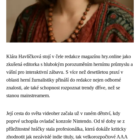
Klára Havlíčková stojí v čele redakce magazínu hry.online jako
zkušená editorka s hlubokým porozuměním hernímu průmyslu a
vášní pro interaktivní zábavu. S více než desetiletou praxí v
oblasti herní žurnalistiky přináší do redakce nejen odborné
znalosti, ale také schopnost rozpoznat trendy dříve, než se
stanou mainstreamem.
Její cesta do světa videoher začala už v raném dětství, kdy
poprvé uchopila ovladač konzole Nintendo. Od té doby se z
příležitostné hráčky stala profesionálka, která dokáže kriticky
zhodnotit jak nezávislé indie tituly, tak velkorozpočtové AAA