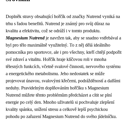
Doplněk stravy obsahující hořčík od značky Nutrend vyniká na
trhu s řadou benefitů. Nutrend je známý pro svůj důraz na
kvalitu a efektivitu, což se odráží i v tomto produktu.
Magnesium Nutrend
je navržen tak, aby se snadno vstřebával a
byl pro tělo maximálně využitelný. To z něj dělá ideálního
pomocníka pro sportovce, ale i pro všechny, kteří chtějí podpořit
své zdraví a vitalitu. Hořčík hraje klíčovou roli v mnoha
tělesných funkcích, včetně svalové činnosti, nervového systému
a energetického metabolismu. Jeho nedostatek se může
projevovat únavou, svalovými křečemi, podrážděností a dalšími
neduhy. Pravidelným doplňováním hořčíku s Magnesium
Nutrend můžete těmto problémům předcházet a cítit se plní
energie po celý den. Mnoho uživatelů si pochvaluje zlepšení
kvality spánku, snížení stresu a celkově lepší psychickou
pohodu po zařazení Magnesium Nutrend do svého jídelníčku.