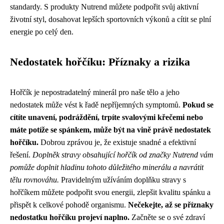
standardy. S produkty Nutrend můžete podpořit svůj aktivní
životní styl, dosahovat lepších sportovních výkonů a cítit se plní
energie po celý den.
Nedostatek hořčíku: Příznaky a rizika
Hořčík je nepostradatelný minerál pro naše tělo a jeho
nedostatek může vést k řadě nepříjemných symptomů.
Pokud se
cítíte unavení, podráždění, trpíte svalovými křečemi nebo
máte potíže se spánkem, může být na vině právě nedostatek
hořčíku.
Dobrou zprávou je, že existuje snadné a efektivní
řešení.
Doplněk stravy obsahující hořčík od značky Nutrend vám
pomůže doplnit hladinu tohoto důležitého minerálu a navrátit
tělu rovnováhu.
Pravidelným užíváním doplňku stravy s
hořčíkem můžete podpořit svou energii, zlepšit kvalitu spánku a
přispět k celkové pohodě organismu.
Nečekejte, až se příznaky
nedostatku hořčíku projeví naplno.
Začněte se o své zdraví