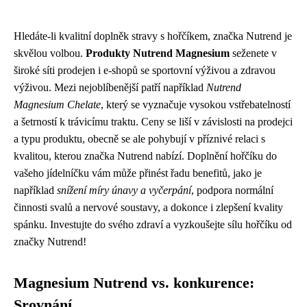
Hledáte-li kvalitní doplněk stravy s hořčíkem, značka Nutrend je
skvělou volbou.
Produkty Nutrend Magnesium
seženete v
široké síti prodejen i e-shopů se sportovní výživou a zdravou
výživou. Mezi nejoblíbenější patří například
Nutrend
Magnesium Chelate
, který se vyznačuje vysokou vstřebatelností
a šetrností k trávicímu traktu. Ceny se liší v závislosti na prodejci
a typu produktu, obecně se ale pohybují v příznivé relaci s
kvalitou, kterou značka Nutrend nabízí. Doplnění hořčíku do
vašeho jídelníčku vám může přinést řadu benefitů, jako je
například
snížení míry únavy a vyčerpání
, podpora normální
činnosti svalů a nervové soustavy, a dokonce i zlepšení kvality
spánku. Investujte do svého zdraví a vyzkoušejte sílu hořčíku od
značky Nutrend!
Magnesium Nutrend vs. konkurence:
Srovnání