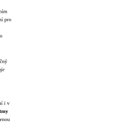
ním
ní pro
to
ečný
uje
í i v
itmy
zenou