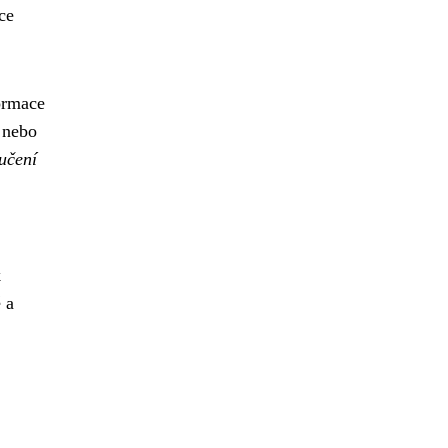
ce
ormace
í nebo
ručení
k
 a