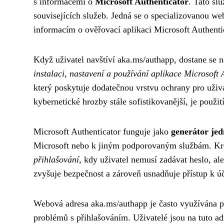
s informacemi o
Microsoft Authenticator
. Tato sl
souvisejících služeb. Jedná se o specializovanou we
informacím o ověřovací aplikaci Microsoft Authentic
Když uživatel navštíví aka.ms/authapp, dostane se n
instalaci, nastavení a používání aplikace Microsoft 
který poskytuje dodatečnou vrstvu ochrany pro uži
kybernetické hrozby stále sofistikovanější, je použi
Microsoft Authenticator funguje jako
generátor je
Microsoft nebo k jiným podporovaným službám. Krom
přihlašování
, kdy uživatel nemusí zadávat heslo, al
zvyšuje bezpečnost a zároveň usnadňuje přístup k úč
Webová adresa aka.ms/authapp je často využívána p
problémů s přihlašováním. Uživatelé jsou na tuto a