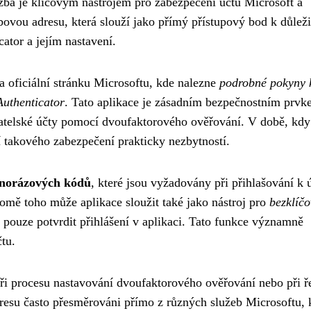
užba je klíčovým nástrojem pro zabezpečení účtů Microsoft a
bovou adresu, která slouží jako přímý přístupový bod k důlež
ator a jejím nastavení.
a oficiální stránku Microsoftu, kde nalezne
podrobné pokyny 
Authenticator
. Tato aplikace je zásadním bezpečnostním prvk
vatelské účty pomocí dvoufaktorového ověřování. V době, kdy
tí takového zabezpečení prakticky nezbytností.
dnorázových kódů
, které jsou vyžadovány při přihlašování k 
ě toho může aplikace sloužit také jako nástroj pro
bezklíčo
e pouze potvrdit přihlášení v aplikaci. Tato funkce významně
tu.
ři procesu nastavování dvoufaktorového ověřování nebo při ř
dresu často přesměrováni přímo z různých služeb Microsoftu,