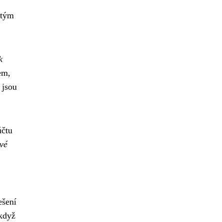
itým
k
em,
 jsou
účtu
vé
ešení
 když