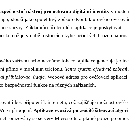
ezpečnostní nástroj pro ochranu digitální identity
v moder
thapp, slouží jako spolehlivý způsob dvoufaktorového ověřová
vané služby. Základním účelem této aplikace je poskytovat
sla, což je v době rostoucích kybernetických hrozeb napros
nového zařízení nebo neznámé lokace, aplikace generuje jedin
ení přímo v mobilním telefonu.
Tento systém efektivně zabraň
al přihlašovací údaje
. Webová adresa pro ověřovací aplikaci
to bezpečnostní funkce na různých zařízeních.
ovat i bez připojení k internetu, což zajišťuje možnost ověřen
Wi-Fi připojení.
Aplikace využívá pokročilé šifrovací algor
synchronizovány se servery Microsoftu a platné pouze po ome