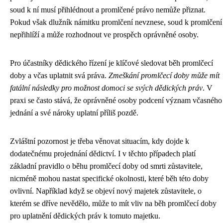
soud k ní musí přihlédnout a promlčené právo nemůže přiznat.
Pokud však dlužník námitku promlčení nevznese, soud k promlčení
nepřihlíží a může rozhodnout ve prospěch oprávněné osoby.
Pro účastníky dědického řízení je klíčové sledovat běh promlčecí
doby a včas uplatnit svá práva.
Zmeškání promlčecí doby může mít
fatální následky pro možnost domoci se svých dědických práv
. V
praxi se často stává, že oprávněné osoby podcení význam včasného
jednání a své nároky uplatní příliš pozdě.
Zvláštní pozornost je třeba věnovat situacím, kdy dojde k
dodatečnému projednání dědictví. I v těchto případech platí
základní pravidlo o běhu promlčecí doby od smrti zůstavitele,
nicméně mohou nastat specifické okolnosti, které běh této doby
ovlivní. Například když se objeví nový majetek zůstavitele, o
kterém se dříve nevědělo, může to mít vliv na běh promlčecí doby
pro uplatnění dědických práv k tomuto majetku.