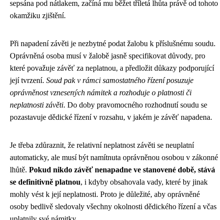
sepsána pod nátlakem, začíná mu běžet tříletá lhůta právě od tohoto
okamžiku zjištění.
Při napadení závěti je nezbytné podat žalobu k příslušnému soudu.
Oprávněná osoba musí v žalobě jasně specifikovat důvody, pro
které považuje závěť za neplatnou, a předložit důkazy podporující
její tvrzení.
Soud pak v rámci samostatného řízení posuzuje
oprávněnost vznesených námitek a rozhoduje o platnosti či
neplatnosti závěti
. Do doby pravomocného rozhodnutí soudu se
pozastavuje dědické řízení v rozsahu, v jakém je závěť napadena.
Je třeba zdůraznit, že relativní neplatnost závěti se neuplatní
automaticky, ale musí být namítnuta oprávněnou osobou v zákonné
lhůtě.
Pokud nikdo závěť nenapadne ve stanovené době, stává
se definitivně platnou
, i kdyby obsahovala vady, které by jinak
mohly vést k její neplatnosti. Proto je důležité, aby oprávněné
osoby bedlivě sledovaly všechny okolnosti dědického řízení a včas
uplatnily své námitky.