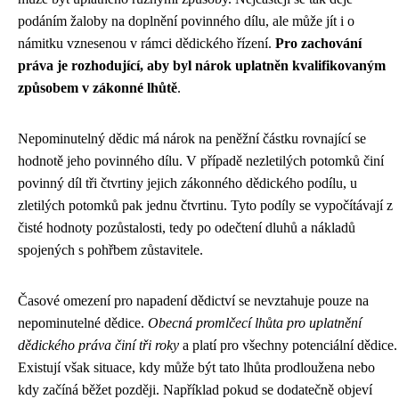
podáním žaloby na doplnění povinného dílu, ale může jít i o
námitku vznesenou v rámci dědického řízení.
Pro zachování
práva je rozhodující, aby byl nárok uplatněn kvalifikovaným
způsobem v zákonné lhůtě
.
Nepominutelný dědic má nárok na peněžní částku rovnající se
hodnotě jeho povinného dílu. V případě nezletilých potomků činí
povinný díl tři čtvrtiny jejich zákonného dědického podílu, u
zletilých potomků pak jednu čtvrtinu. Tyto podíly se vypočítávají z
čisté hodnoty pozůstalosti, tedy po odečtení dluhů a nákladů
spojených s pohřbem zůstavitele.
Časové omezení pro napadení dědictví se nevztahuje pouze na
nepominutelné dědice.
Obecná promlčecí lhůta pro uplatnění
dědického práva činí tři roky
a platí pro všechny potenciální dědice.
Existují však situace, kdy může být tato lhůta prodloužena nebo
kdy začíná běžet později. Například pokud se dodatečně objeví