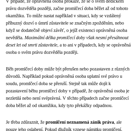
V případě, že oprávněná osoba prokáže, že se o svém dědickém
právu dozvěděla později, začne promlčecí doba běžet až od tohoto
okamžiku. To může nastat například v situaci, kdy se vzdálený
příbuzný dozví o úmrtí zůstavitele se značným zpožděním, nebo
když se dodatečně objeví závěť, o jejíž existenci oprávněná osoba
nevěděla.
Maximální délka promlčecí doby však nesmí přesáhnout
deset let od smrti zůstavitele
, a to ani v případech, kdy se oprávněná
osoba o svém právu dozvěděla později.
Běh promlčecí doby může být přerušen nebo pozastaven z různých
důvodů. Například pokud oprávněná osoba uplatní své právo u
soudu, promlčecí doba se přeruší. Stejně tak může dojít k
pozastavení běhu promlčecí doby v případě, že oprávněná osoba je
nezletilá nebo není svéprávná. V těchto případech začne promlčecí
doba běžet až od okamžiku, kdy tyto překážky odpadnou.
Je třeba zdůraznit, že
promlčení neznamená zánik práva
, ale
pouze jeho oslabení. Pokud dlužník vznese námitku promlčení,