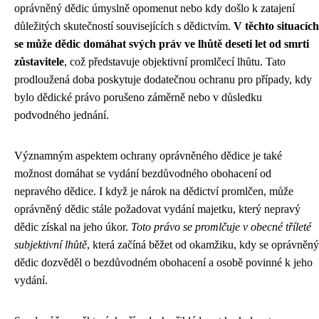
oprávněný dědic úmyslně opomenut nebo kdy došlo k zatajení
důležitých skutečností souvisejících s dědictvím.
V těchto situacích
se může dědic domáhat svých práv ve lhůtě deseti let od smrti
zůstavitele
, což představuje objektivní promlčecí lhůtu. Tato
prodloužená doba poskytuje dodatečnou ochranu pro případy, kdy
bylo dědické právo porušeno záměrně nebo v důsledku
podvodného jednání.
Významným aspektem ochrany oprávněného dědice je také
možnost domáhat se vydání bezdůvodného obohacení od
nepravého dědice. I když je nárok na dědictví promlčen, může
oprávněný dědic stále požadovat vydání majetku, který nepravý
dědic získal na jeho úkor.
Toto právo se promlčuje v obecné tříleté
subjektivní lhůtě
, která začíná běžet od okamžiku, kdy se oprávněný
dědic dozvěděl o bezdůvodném obohacení a osobě povinné k jeho
vydání.