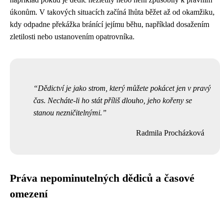
úkonům. V takových situacích začíná lhůta běžet až od okamžiku,
kdy odpadne překážka bránící jejímu běhu, například dosažením
zletilosti nebo ustanovením opatrovníka.
Dědictví je jako strom, který můžete pokácet jen v pravý
čas. Necháte-li ho stát příliš dlouho, jeho kořeny se
stanou nezničitelnými.
Radmila Procházková
Práva nepominutelných dědiců a časové
omezení