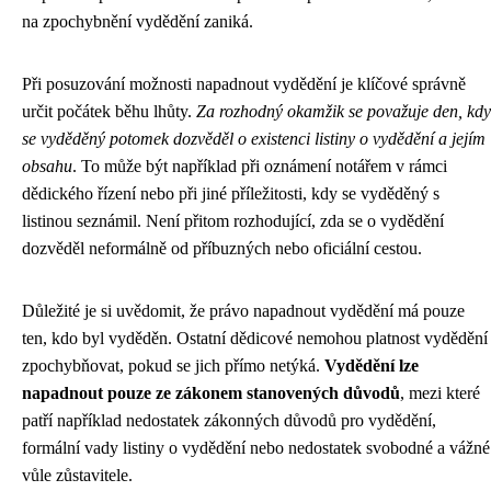
na zpochybnění vydědění zaniká.
Při posuzování možnosti napadnout vydědění je klíčové správně
určit počátek běhu lhůty.
Za rozhodný okamžik se považuje den, kdy
se vyděděný potomek dozvěděl o existenci listiny o vydědění a jejím
obsahu
. To může být například při oznámení notářem v rámci
dědického řízení nebo při jiné příležitosti, kdy se vyděděný s
listinou seznámil. Není přitom rozhodující, zda se o vydědění
dozvěděl neformálně od příbuzných nebo oficiální cestou.
Důležité je si uvědomit, že právo napadnout vydědění má pouze
ten, kdo byl vyděděn. Ostatní dědicové nemohou platnost vydědění
zpochybňovat, pokud se jich přímo netýká.
Vydědění lze
napadnout pouze ze zákonem stanovených důvodů
, mezi které
patří například nedostatek zákonných důvodů pro vydědění,
formální vady listiny o vydědění nebo nedostatek svobodné a vážné
vůle zůstavitele.