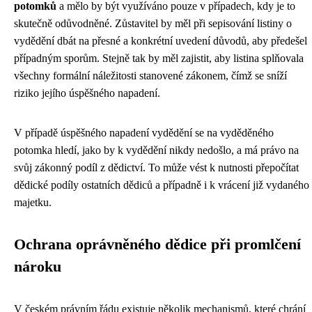
potomků
a mělo by být využíváno pouze v případech, kdy je to
skutečně odůvodněné. Zůstavitel by měl při sepisování listiny o
vydědění dbát na přesné a konkrétní uvedení důvodů, aby předešel
případným sporům. Stejně tak by měl zajistit, aby listina splňovala
všechny formální náležitosti stanovené zákonem, čímž se sníží
riziko jejího úspěšného napadení.
V případě úspěšného napadení vydědění se na vyděděného
potomka hledí, jako by k vydědění nikdy nedošlo, a má právo na
svůj zákonný podíl z dědictví. To může vést k nutnosti přepočítat
dědické podíly ostatních dědiců a případně i k vrácení již vydaného
majetku.
Ochrana oprávněného dědice při promlčení
nároku
V českém právním řádu existuje několik mechanismů, které chrání