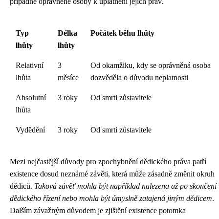
případné oprávněné osoby k uplatnění jejich práv.
Typ
Délka
Počátek běhu lhůty
lhůty
lhůty
Relativní
3
Od okamžiku, kdy se oprávněná osoba
lhůta
měsíce
dozvěděla o důvodu neplatnosti
Absolutní
3 roky
Od smrti zůstavitele
lhůta
Vydědění
3 roky
Od smrti zůstavitele
Mezi nejčastější důvody pro zpochybnění dědického práva patří
existence dosud neznámé závěti, která může zásadně změnit okruh
dědiců.
Taková závěť mohla být například nalezena až po skončení
dědického řízení nebo mohla být úmyslně zatajená jiným dědicem
.
Dalším závažným důvodem je zjištění existence potomka