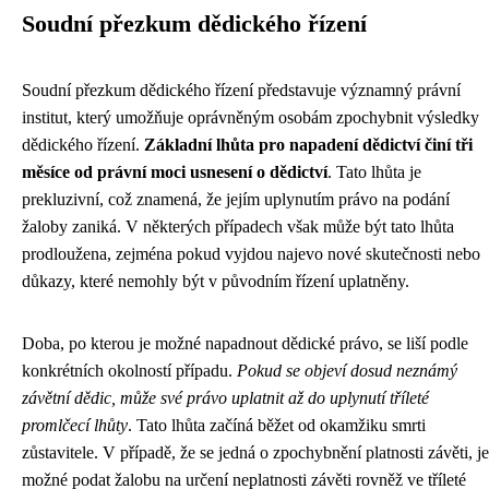
Soudní přezkum dědického řízení
Soudní přezkum dědického řízení představuje významný právní
institut, který umožňuje oprávněným osobám zpochybnit výsledky
dědického řízení.
Základní lhůta pro napadení dědictví činí tři
měsíce od právní moci usnesení o dědictví
. Tato lhůta je
prekluzivní, což znamená, že jejím uplynutím právo na podání
žaloby zaniká. V některých případech však může být tato lhůta
prodloužena, zejména pokud vyjdou najevo nové skutečnosti nebo
důkazy, které nemohly být v původním řízení uplatněny.
Doba, po kterou je možné napadnout dědické právo, se liší podle
konkrétních okolností případu.
Pokud se objeví dosud neznámý
závětní dědic, může své právo uplatnit až do uplynutí tříleté
promlčecí lhůty
. Tato lhůta začíná běžet od okamžiku smrti
zůstavitele. V případě, že se jedná o zpochybnění platnosti závěti, je
možné podat žalobu na určení neplatnosti závěti rovněž ve tříleté