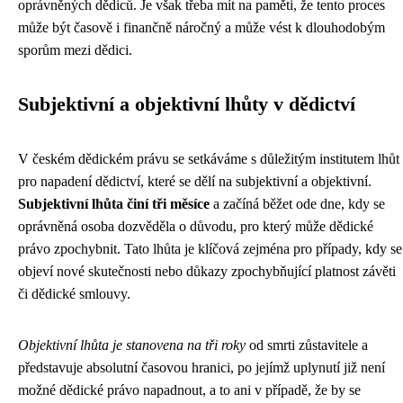
oprávněných dědiců. Je však třeba mít na paměti, že tento proces
může být časově i finančně náročný a může vést k dlouhodobým
sporům mezi dědici.
Subjektivní a objektivní lhůty v dědictví
V českém dědickém právu se setkáváme s důležitým institutem lhůt
pro napadení dědictví, které se dělí na subjektivní a objektivní.
Subjektivní lhůta činí tři měsíce
a začíná běžet ode dne, kdy se
oprávněná osoba dozvěděla o důvodu, pro který může dědické
právo zpochybnit. Tato lhůta je klíčová zejména pro případy, kdy se
objeví nové skutečnosti nebo důkazy zpochybňující platnost závěti
či dědické smlouvy.
Objektivní lhůta je stanovena na tři roky
od smrti zůstavitele a
představuje absolutní časovou hranici, po jejímž uplynutí již není
možné dědické právo napadnout, a to ani v případě, že by se