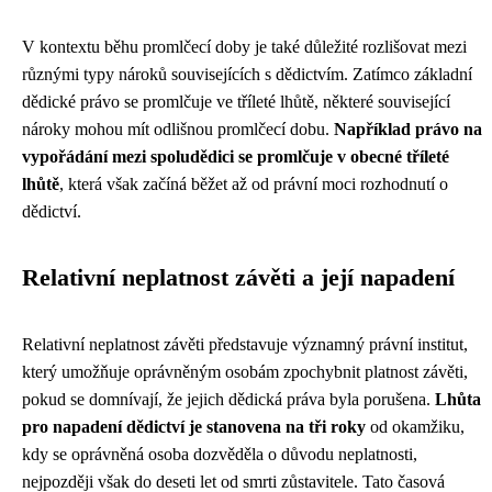
V kontextu běhu promlčecí doby je také důležité rozlišovat mezi
různými typy nároků souvisejících s dědictvím. Zatímco základní
dědické právo se promlčuje ve tříleté lhůtě, některé související
nároky mohou mít odlišnou promlčecí dobu.
Například právo na
vypořádání mezi spoludědici se promlčuje v obecné tříleté
lhůtě
, která však začíná běžet až od právní moci rozhodnutí o
dědictví.
Relativní neplatnost závěti a její napadení
Relativní neplatnost závěti představuje významný právní institut,
který umožňuje oprávněným osobám zpochybnit platnost závěti,
pokud se domnívají, že jejich dědická práva byla porušena.
Lhůta
pro napadení dědictví je stanovena na tři roky
od okamžiku,
kdy se oprávněná osoba dozvěděla o důvodu neplatnosti,
nejpozději však do deseti let od smrti zůstavitele. Tato časová