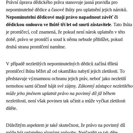
Právní úprava dědického práva stanovuje jasná pravidla pro
nepominutelné dědice a časové lhůty pro uplatnění jejich nároků.
Nepominutelní dědicové mají právo napadnout závěť či
dědickou smlouvu ve lhůtě tří let od smrti zůstavitele
. Tato lhůta
je promlčecí, což znamená, že pokud není nárok uplatněn v této
době, právo se promlčí a soud k němu nebude přihlížet, pokud
druhá strana promlčení namítne.
V případě nezletilých nepominutelných dědiců začíná tříletá
promlčecí lhůta běžet až od okamžiku nabytí jejich zletilosti. To
představuje významnou ochranu jejich práv, neboť jako nezletilí
nemohou sami účinně hájit své zájmy.
Zákonný zástupce nezletilého
může jeho jménem uplatnit právo na povinný díl již během
nezletilosti
, není však povinen tak učinit a může vyčkat zletilosti
dítěte.
Důležitým aspektem je také skutečnost, že právo na povinný díl
může být uplatněno různými způsoby. Nejčastěji se tak děje