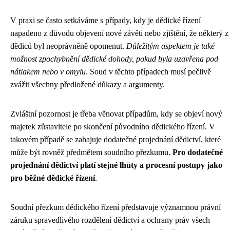
V praxi se často setkáváme s případy, kdy je dědické řízení
napadeno z důvodu objevení nové závěti nebo zjištění, že některý z
dědiců byl neoprávněně opomenut.
Důležitým aspektem je také
možnost zpochybnění dědické dohody, pokud byla uzavřena pod
nátlakem nebo v omylu
. Soud v těchto případech musí pečlivě
zvážit všechny předložené důkazy a argumenty.
Zvláštní pozornost je třeba věnovat případům, kdy se objeví nový
majetek zůstavitele po skončení původního dědického řízení. V
takovém případě se zahajuje dodatečné projednání dědictví, které
může být rovněž předmětem soudního přezkumu.
Pro dodatečné
projednání dědictví platí stejné lhůty a procesní postupy jako
pro běžné dědické řízení
.
Soudní přezkum dědického řízení představuje významnou právní
záruku spravedlivého rozdělení dědictví a ochrany práv všech