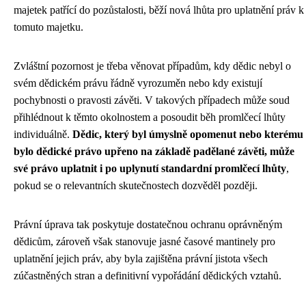
majetek patřící do pozůstalosti, běží nová lhůta pro uplatnění práv k
tomuto majetku.
Zvláštní pozornost je třeba věnovat případům, kdy dědic nebyl o
svém dědickém právu řádně vyrozuměn nebo kdy existují
pochybnosti o pravosti závěti. V takových případech může soud
přihlédnout k těmto okolnostem a posoudit běh promlčecí lhůty
individuálně.
Dědic, který byl úmyslně opomenut nebo kterému
bylo dědické právo upřeno na základě padělané závěti, může
své právo uplatnit i po uplynutí standardní promlčecí lhůty
,
pokud se o relevantních skutečnostech dozvěděl později.
Právní úprava tak poskytuje dostatečnou ochranu oprávněným
dědicům, zároveň však stanovuje jasné časové mantinely pro
uplatnění jejich práv, aby byla zajištěna právní jistota všech
zúčastněných stran a definitivní vypořádání dědických vztahů.