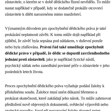
zůstavitele, o kterém se v době dědického řízení nevědělo. To může
nastat například v případě, kdy se dodatečně prokáže otcovství
zůstavitele k dítěti narozenému mimo manželství.
Významným důvodem pro zpochybnění dědického práva je také
prokázání neplatnosti závěti. K tomu může dojít například při
zjištění, že závěť byla sepsána pod nátlakem, v duševní poruše
nebo byla zfalšována.
Právní řád také umožňuje zpochybnit
dědické právo v případě, že dědic se dopustil zavrženíhodného
jednání proti zůstaviteli
, jako je například fyzické násilí,
psychický nátlak nebo zanedbání povinné péče o zůstavitele v jeho
posledních letech života.
Proces zpochybnění dědického práva vyžaduje podání žaloby k
příslušnému soudu. Žalobce musí unést důkazní břemeno a
prokázat skutečnosti, které zakládají jeho nárok. To může zahrnovat
předložení nově objevených dokumentů, svědecké výpovědi nebo
znalecké posudky.
Soud při posuzování žaloby zkoumá nejen