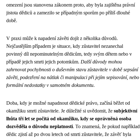
omezení jsou stanovena zákonem proto, aby byla zajištěna právní
jistota dědiců a zamezilo se případným sporům po příliš dlouhé
době.
V praxi může k napadení závěti dojít z několika důvodů.
Nejčastějším případem je situace, kdy zůstavitel nezanechal
povinný díl nepominutelným dědicům, tedy svým dětem nebo v
případě jejich smrti jejich potomkům.
Další důvody mohou
zahrnovat pochybnosti o duševním stavu zůstavitele v době sepsání
závěti, podezření na nátlak či manipulaci při jejím sepisování, nebo
formální nedostatky v samotném dokumentu
.
Doba, kdy je možné napadnout dědické právo, začíná běžet od
okamžiku smrti zůstavitele. Je důležité si uvědomit, že
subjektivní
lhůta tří let se počítá od okamžiku, kdy se oprávněná osoba
dozvěděla o důvodu neplatnosti
. To znamená, že pokud například
dědic zjistí až po dvou letech od smrti zůstavitele, že závěť byla