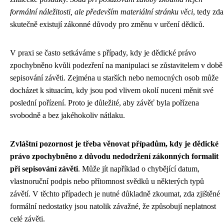
formální náležitosti, ale především materiální stránku věci
, tedy zda
skutečně existují zákonné důvody pro změnu v určení dědiců.
V praxi se často setkáváme s případy, kdy je dědické právo
zpochybněno kvůli podezření na manipulaci se zůstavitelem v době
sepisování závěti. Zejména u starších nebo nemocných osob může
docházet k situacím, kdy jsou pod vlivem okolí nuceni měnit své
poslední pořízení. Proto je důležité, aby závěť byla pořízena
svobodně a bez jakéhokoliv nátlaku.
Zvláštní pozornost je třeba věnovat případům, kdy je dědické
právo zpochybněno z důvodu nedodržení zákonných formalit
při sepisování závěti
. Může jít například o chybějící datum,
vlastnoruční podpis nebo přítomnost svědků u některých typů
závětí. V těchto případech je nutné důkladně zkoumat, zda zjištěné
formální nedostatky jsou natolik závažné, že způsobují neplatnost
celé závěti.