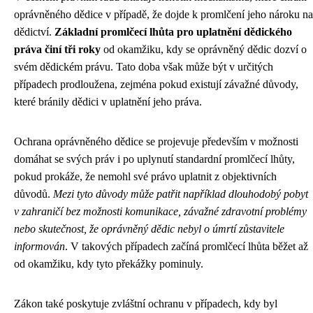
oprávněného dědice v případě, že dojde k promlčení jeho nároku na
dědictví.
Základní promlčecí lhůta pro uplatnění dědického
práva činí tři roky
od okamžiku, kdy se oprávněný dědic dozví o
svém dědickém právu. Tato doba však může být v určitých
případech prodloužena, zejména pokud existují závažné důvody,
které bránily dědici v uplatnění jeho práva.
Ochrana oprávněného dědice se projevuje především v možnosti
domáhat se svých práv i po uplynutí standardní promlčecí lhůty,
pokud prokáže, že nemohl své právo uplatnit z objektivních
důvodů.
Mezi tyto důvody může patřit například dlouhodobý pobyt
v zahraničí bez možnosti komunikace, závažné zdravotní problémy
nebo skutečnost, že oprávněný dědic nebyl o úmrtí zůstavitele
informován
. V takových případech začíná promlčecí lhůta běžet až
od okamžiku, kdy tyto překážky pominuly.
Zákon také poskytuje zvláštní ochranu v případech, kdy byl