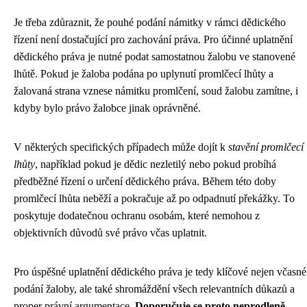
Je třeba zdůraznit, že pouhé podání námitky v rámci dědického
řízení není dostačující pro zachování práva. Pro účinné uplatnění
dědického práva je nutné podat samostatnou žalobu ve stanovené
lhůtě. Pokud je žaloba podána po uplynutí promlčecí lhůty a
žalovaná strana vznese námitku promlčení, soud žalobu zamítne, i
kdyby bylo právo žalobce jinak oprávněné.
V některých specifických případech může dojít k
stavění promlčecí
lhůty
, například pokud je dědic nezletilý nebo pokud probíhá
předběžné řízení o určení dědického práva. Během této doby
promlčecí lhůta neběží a pokračuje až po odpadnutí překážky. To
poskytuje dodatečnou ochranu osobám, které nemohou z
objektivních důvodů své právo včas uplatnit.
Pro úspěšné uplatnění dědického práva je tedy klíčové nejen včasné
podání žaloby, ale také shromáždění všech relevantních důkazů a
proper právní argumentace.
Doporučuje se proto neprodleně