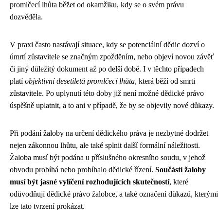
promlčecí lhůta běžet od okamžiku, kdy se o svém právu
dozvěděla.
V praxi často nastávají situace, kdy se potenciální dědic dozví o
úmrtí zůstavitele se značným zpožděním, nebo objeví novou závěť
či jiný důležitý dokument až po delší době. I v těchto případech
platí
objektivní desetiletá promlčecí lhůta
, která běží od smrti
zůstavitele. Po uplynutí této doby již není možné dědické právo
úspěšně uplatnit, a to ani v případě, že by se objevily nové důkazy.
Při podání žaloby na určení dědického práva je nezbytné dodržet
nejen zákonnou lhůtu, ale také splnit další formální náležitosti.
Žaloba musí být podána u příslušného okresního soudu, v jehož
obvodu probíhá nebo probíhalo dědické řízení.
Součástí žaloby
musí být jasné vylíčení rozhodujících skutečností
, které
odůvodňují dědické právo žalobce, a také označení důkazů, kterými
lze tato tvrzení prokázat.