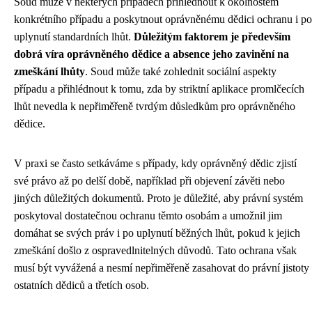
Soud může v některých případech přihlédnout k okolnostem
konkrétního případu a poskytnout oprávněnému dědici ochranu i po
uplynutí standardních lhůt.
Důležitým faktorem je především
dobrá víra oprávněného dědice a absence jeho zavinění na
zmeškání lhůty
. Soud může také zohlednit sociální aspekty
případu a přihlédnout k tomu, zda by striktní aplikace promlčecích
lhůt nevedla k nepřiměřeně tvrdým důsledkům pro oprávněného
dědice.
V praxi se často setkáváme s případy, kdy oprávněný dědic zjistí
své právo až po delší době, například při objevení závěti nebo
jiných důležitých dokumentů. Proto je důležité, aby právní systém
poskytoval dostatečnou ochranu těmto osobám a umožnil jim
domáhat se svých práv i po uplynutí běžných lhůt, pokud k jejich
zmeškání došlo z ospravedlnitelných důvodů. Tato ochrana však
musí být vyvážená a nesmí nepřiměřeně zasahovat do právní jistoty
ostatních dědiců a třetích osob.