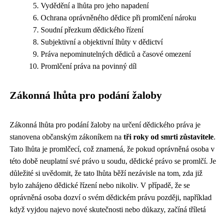
Vydědění a lhůta pro jeho napadení
Ochrana oprávněného dědice při promlčení nároku
Soudní přezkum dědického řízení
Subjektivní a objektivní lhůty v dědictví
Práva nepominutelných dědiců a časové omezení
Promlčení práva na povinný díl
Zákonná lhůta pro podání žaloby
Zákonná lhůta pro podání žaloby na určení dědického práva je
stanovena občanským zákoníkem na
tři roky od smrti zůstavitele
.
Tato lhůta je promlčecí, což znamená, že pokud oprávněná osoba v
této době neuplatní své právo u soudu, dědické právo se promlčí. Je
důležité si uvědomit, že tato lhůta běží nezávisle na tom, zda již
bylo zahájeno dědické řízení nebo nikoliv. V případě, že se
oprávněná osoba dozví o svém dědickém právu později, například
když vyjdou najevo nové skutečnosti nebo důkazy, začíná tříletá