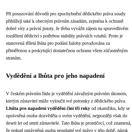
Při posuzování důvodů pro zpochybnění dědického práva soudy
přihlížejí také k obecným právním zásadám, zejména k ochraně
dobré víry a právní jistoty. Je třeba vyvážit zájem na spravedlivém
rozdělení dědictví s potřebou stability právních vztahů. Proto je
stanovená tříletá lhůta pro podání žaloby považována za
přiměřenou a poskytující dostatečnou ochranu všem zúčastněným
stranám.
Vydědění a lhůta pro jeho napadení
V českém právním řádu je vydědění závažným právním úkonem,
kterým zůstavitel může vyloučit své potomky z dědického práva.
Lhůta pro napadení vydědění činí tři roky
od okamžiku, kdy se
oprávněná osoba dozvěděla o svém vydědění, nejpozději však do
deseti let od smrti zůstavitele. Tato lhůta je promlčecí, což znamená,
že pokud oprávněná osoba neuplatní své právo v této době, nárok