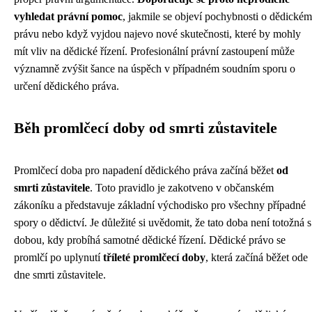
vyhledat právní pomoc
, jakmile se objeví pochybnosti o dědickém
právu nebo když vyjdou najevo nové skutečnosti, které by mohly
mít vliv na dědické řízení. Profesionální právní zastoupení může
významně zvýšit šance na úspěch v případném soudním sporu o
určení dědického práva.
Běh promlčecí doby od smrti zůstavitele
Promlčecí doba pro napadení dědického práva začíná běžet
od
smrti zůstavitele
. Toto pravidlo je zakotveno v občanském
zákoníku a představuje základní východisko pro všechny případné
spory o dědictví. Je důležité si uvědomit, že tato doba není totožná s
dobou, kdy probíhá samotné dědické řízení. Dědické právo se
promlčí po uplynutí
tříleté promlčecí doby
, která začíná běžet ode
dne smrti zůstavitele.