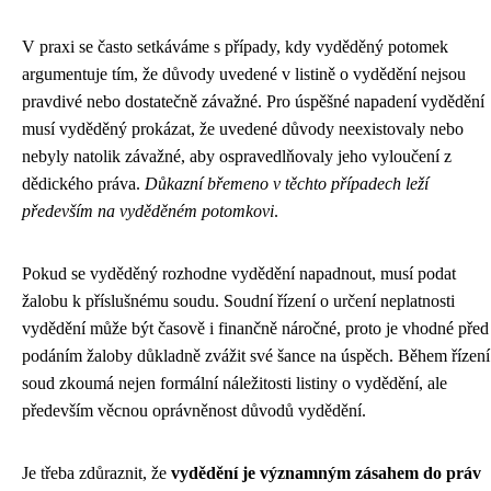
V praxi se často setkáváme s případy, kdy vyděděný potomek
argumentuje tím, že důvody uvedené v listině o vydědění nejsou
pravdivé nebo dostatečně závažné. Pro úspěšné napadení vydědění
musí vyděděný prokázat, že uvedené důvody neexistovaly nebo
nebyly natolik závažné, aby ospravedlňovaly jeho vyloučení z
dědického práva.
Důkazní břemeno v těchto případech leží
především na vyděděném potomkovi
.
Pokud se vyděděný rozhodne vydědění napadnout, musí podat
žalobu k příslušnému soudu. Soudní řízení o určení neplatnosti
vydědění může být časově i finančně náročné, proto je vhodné před
podáním žaloby důkladně zvážit své šance na úspěch. Během řízení
soud zkoumá nejen formální náležitosti listiny o vydědění, ale
především věcnou oprávněnost důvodů vydědění.
Je třeba zdůraznit, že
vydědění je významným zásahem do práv