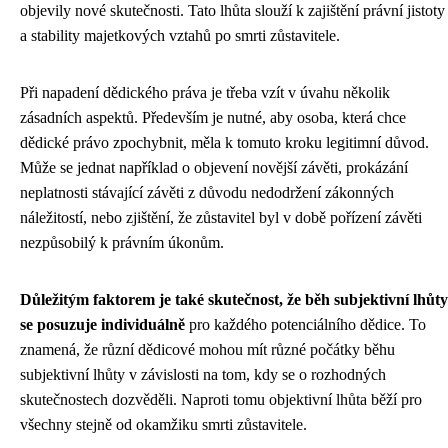
objevily nové skutečnosti. Tato lhůta slouží k zajištění právní jistoty
a stability majetkových vztahů po smrti zůstavitele.
Při napadení dědického práva je třeba vzít v úvahu několik
zásadních aspektů. Především je nutné, aby osoba, která chce
dědické právo zpochybnit, měla k tomuto kroku legitimní důvod.
Může se jednat například o objevení novější závěti, prokázání
neplatnosti stávající závěti z důvodu nedodržení zákonných
náležitostí, nebo zjištění, že zůstavitel byl v době pořízení závěti
nezpůsobilý k právním úkonům.
Důležitým faktorem je také skutečnost, že běh subjektivní lhůty
se posuzuje individuálně
pro každého potenciálního dědice. To
znamená, že různí dědicové mohou mít různé počátky běhu
subjektivní lhůty v závislosti na tom, kdy se o rozhodných
skutečnostech dozvěděli. Naproti tomu objektivní lhůta běží pro
všechny stejně od okamžiku smrti zůstavitele.