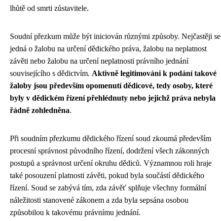
lhůtě od smrti zůstavitele.
Soudní přezkum může být iniciován různými způsoby. Nejčastěji se
jedná o žalobu na určení dědického práva, žalobu na neplatnost
závěti nebo žalobu na určení neplatnosti právního jednání
souvisejícího s dědictvím.
Aktivně legitimováni k podání takové
žaloby jsou především opomenutí dědicové, tedy osoby, které
byly v dědickém řízení přehlédnuty nebo jejichž práva nebyla
řádně zohledněna
.
Při soudním přezkumu dědického řízení soud zkoumá především
procesní správnost původního řízení, dodržení všech zákonných
postupů a správnost určení okruhu dědiců. Významnou roli hraje
také posouzení platnosti závěti, pokud byla součástí dědického
řízení. Soud se zabývá tím, zda závěť splňuje všechny formální
náležitosti stanovené zákonem a zda byla sepsána osobou
způsobilou k takovému právnímu jednání.