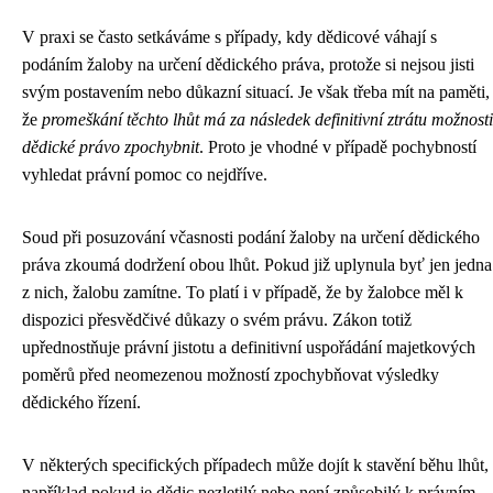
V praxi se často setkáváme s případy, kdy dědicové váhají s
podáním žaloby na určení dědického práva, protože si nejsou jisti
svým postavením nebo důkazní situací. Je však třeba mít na paměti,
že
promeškání těchto lhůt má za následek definitivní ztrátu možnosti
dědické právo zpochybnit
. Proto je vhodné v případě pochybností
vyhledat právní pomoc co nejdříve.
Soud při posuzování včasnosti podání žaloby na určení dědického
práva zkoumá dodržení obou lhůt. Pokud již uplynula byť jen jedna
z nich, žalobu zamítne. To platí i v případě, že by žalobce měl k
dispozici přesvědčivé důkazy o svém právu. Zákon totiž
upřednostňuje právní jistotu a definitivní uspořádání majetkových
poměrů před neomezenou možností zpochybňovat výsledky
dědického řízení.
V některých specifických případech může dojít k stavění běhu lhůt,
například pokud je dědic nezletilý nebo není způsobilý k právním