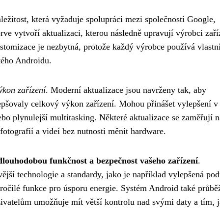
ežitost, která vyžaduje spolupráci mezi společností Google,
ve vytvoří aktualizaci, kterou následně upravují výrobci zaří
ustomizace je nezbytná, protože každý výrobce používá vlastn
stého Androidu.
ýkon zařízení
. Moderní aktualizace jsou navrženy tak, aby
epšovaly celkový výkon zařízení. Mohou přinášet vylepšení v
nebo plynulejší multitasking. Některé aktualizace se zaměřují n
 fotografií a videí bez nutnosti měnit hardware.
o dlouhodobou funkčnost a bezpečnost vašeho zařízení
.
ější technologie a standardy, jako je například vylepšená po
ročilé funkce pro úsporu energie. Systém Android také průbě
živatelům umožňuje mít větší kontrolu nad svými daty a tím, 