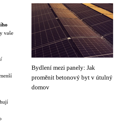
ního
ly vaše
í
Bydlení mezi panely: Jak
 menší
proměnit betonový byt v útulný
domov
hují
o