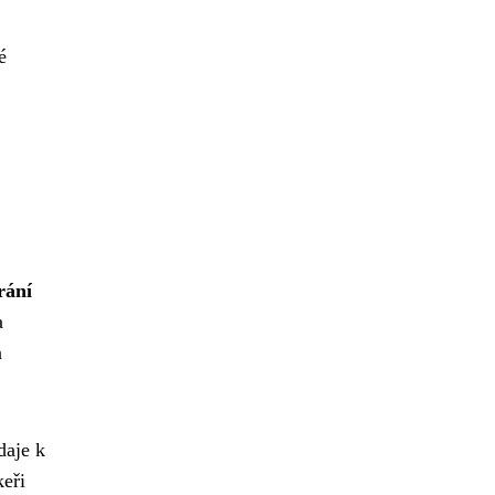
é
rání
a
a
daje k
keři