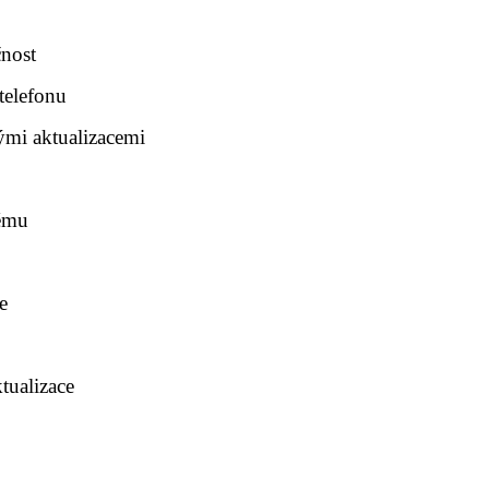
čnost
telefonu
ými aktualizacemi
tému
e
tualizace