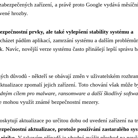
ezabezpečených zařízení, a právě proto Google vydává měsíčn
evené hrozby.
pečnostní prvky, ale také vylepšení stability systému a
dcházet pádům aplikací, zamrzání systému a dalším problémů
k. Navíc, novější verze systému často přinášejí lepší správu b
ných důvodů - někteří se obávají změn v uživatelském rozhraní
aktualizace zpomalí jejich zařízení. Toto chování však může b
adným cílem pro malware, ransomware a další škodlivý softwa
 kde mohou využít známé bezpečnostní mezery.
skytují aktualizace po určitou dobu od uvedení zařízení na t
 bezpečnostní aktualizace, protože používání zastaralého sy
riziko
. V takovém případě je vhodné zvážit přechod na nověj