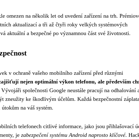
le omezen na několik let od uvedení zařízení na trh. Prémiov
tních aktualizací a tři až čtyři roky velkých systémových
stává aktuální a bezpečné po významnou část své životnosti.
ezpečnost
rvek v ochraně vašeho mobilního zařízení před různými
zajišťují nejen optimální výkon telefonu, ale především ch
. Vývojáři společnosti Google neustále pracují na odhalování 
ýt zneužity ke škodlivým účelům. Každá bezpečnostní záplat
ím útokům na váš systém.
ilních telefonech citlivé informace, jako jsou přihlašovací ú
menty, je
zabezpečení systému Android naprosto klíčové
. Hac