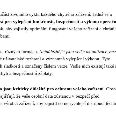
část životního cyklu každého chytrého zařízení. Jedná se o
á pro vylepšení funkčnosti, bezpečnosti a výkonu operač
ak, aby zajistily optimální fungování vašeho zařízení a chráni
zbami.
ika různých formách.
Nejdůležitější jsou velké aktualizace verz
ené uživatelské rozhraní a významná vylepšení výkonu. Tyto
 sladkostí a označeny číslem verze. Vedle nich existují také
chyb a bezpečnostní záplaty.
 jsou kriticky důležité pro ochranu vašeho zařízení
. Obsa
ajišťují, že vaše osobní data zůstanou v bezpečí před
výrobci zařízení, aby zajistil co nejrychlejší distribuci těcht