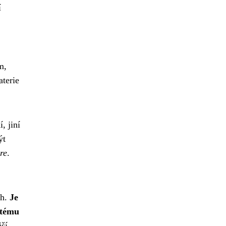
í
m,
aterie
, jiní
ýt
re
.
rh.
Je
stému
ší