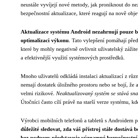
neustále vyvíjejí nové metody, jak proniknout do n
bezpečnostní aktualizace, které reagují na nově obj
Aktualizace systému Android nezahrnují pouze bez
optimalizaci výkonu
. Tato vylepšení pomáhají pře
které by mohly negativně ovlivnit uživatelský zážite
a efektivnější využití systémových prostředků.
Mnoho uživatelů odkládá instalaci aktualizací z růz
nemají dostatek úložného prostoru nebo se bojí, že 
velmi rizikové.
Neaktualizovaný systém se stává sn
Útočníci často cílí právě na starší verze systému,
Výrobci mobilních telefonů a tabletů s Androidem po
důležité sledovat, zda váš přístroj stále dostává
bez podpory představuje významné bezpečnostní 