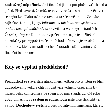
zasloužený odpočinek
, ale i finanční jistotu pro plnění vašich snů a
plánů. Představte si, že můžete trávit více času s rodinou, věnovat
se svým koníčkům nebo cestovat, a to vše s vědomím, že máte
zajištěné stabilní příjmy.
Informace o důchodovém systému a
podmínkách předdůchodu
se dozvíte na webových stránkách
České správy sociálního zabezpečení, kde najdete i užitečné
kalkulačky pro výpočet vašeho důchodu. Neváhejte se obrátit i na
odborníky, kteří vám rádi a ochotně poradí s plánováním vaší
finanční budoucnosti.
Kdy se vyplatí předdůchod?
Předdůchod se stává stále atraktivnější volbou pro ty, kteří se blíží
důchodovému věku a chtějí si užít více volného času, aniž by
museli dělat kompromisy ve svém životním standardu. Od roku
2025 přináší
nový systém předdůchodu
ještě více flexibility a
výhod.
Důchodový systém
prošel inovativními změnami, které z