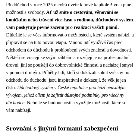
Předdůchod v roce 2025 otevírá dveře k nové kapitole života plné
možností a svobody.
Ať už sníte o cestování, věnování se
koníčkům nebo trávení více času s rodinou, důchodový systém
vám poskytuje pevné zázemí pro realizaci vašich plánů.
Důležité je se včas informovat o možnostech, které systém nabízí, a
připravit se na tuto novou etapu. Mnoho lidí využívá čas před
odchodem do důchodu k prohloubení svých znalostí a dovedností.
Někteří se vracejí ke svým zálibám a rozvíjejí je na profesionální
úrovni, jiní se pouštějí do dobrovolnické činnosti a nacházejí smysl
v pomoci druhým. Příběhy lidí, kteří si dokázali splnit své sny po
odchodu do důchodu, jsou inspirativní a dokazují, že věk je jen
číslo.
Důchodový systém v České republice prochází neustálým
vývojem, jehož cílem je zajistit důstojné podmínky pro všechny
důchodce.
Nebojte se budoucnosti a využijte možností, které se
vám nabízejí.
Srovnání s jinými formami zabezpečení