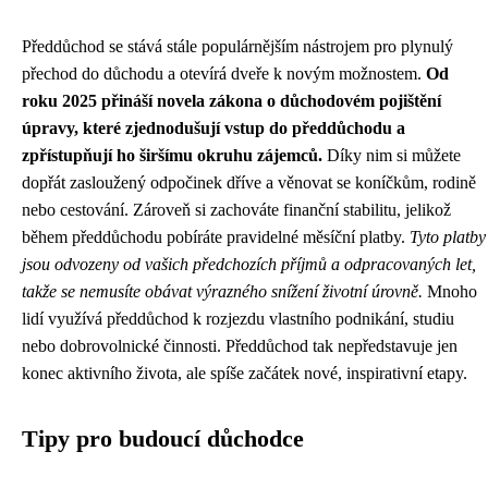
Předdůchod se stává stále populárnějším nástrojem pro plynulý
přechod do důchodu a otevírá dveře k novým možnostem.
Od
roku 2025 přináší novela zákona o důchodovém pojištění
úpravy, které zjednodušují vstup do předdůchodu a
zpřístupňují ho širšímu okruhu zájemců.
Díky nim si můžete
dopřát zasloužený odpočinek dříve a věnovat se koníčkům, rodině
nebo cestování. Zároveň si zachováte finanční stabilitu, jelikož
během předdůchodu pobíráte pravidelné měsíční platby.
Tyto platby
jsou odvozeny od vašich předchozích příjmů a odpracovaných let,
takže se nemusíte obávat výrazného snížení životní úrovně.
Mnoho
lidí využívá předdůchod k rozjezdu vlastního podnikání, studiu
nebo dobrovolnické činnosti. Předdůchod tak nepředstavuje jen
konec aktivního života, ale spíše začátek nové, inspirativní etapy.
Tipy pro budoucí důchodce