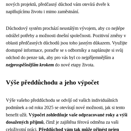
nových projektů, předčasný důchod vám otevírá dveře k
naplňujícímu životu i mimo zaměstnání.
Důchodový systém prochází neustálým vývojem, aby co nejlépe
odrážel potřeby a možnosti dnešní společnosti. Pozitivní změny v
oblasti předčasných důchodů jsou toho jasným důkazem. Využijte
dostupné informace, poraďte se s odborníky a naplánujte si svůj
odchod do penze tak, aby pro vás byl co nejpříjemnějším a
nejprospěšnějším krokem
do nové etapy života.
Výše předdůchodu a jeho výpočet
Výše vašeho předdůchodu se odvíjí od vašich individuálních
podmínek a od roku 2025 se otevírají nové možnosti, jak si tento
benefit užít.
Výpočet zohledňuje vaše odpracované roky a výši
dosažených příjmů
, čímž je zajištěna férová odměna za vaši
celoživotní práci.
Předdůchod vám tak může přinést nejen