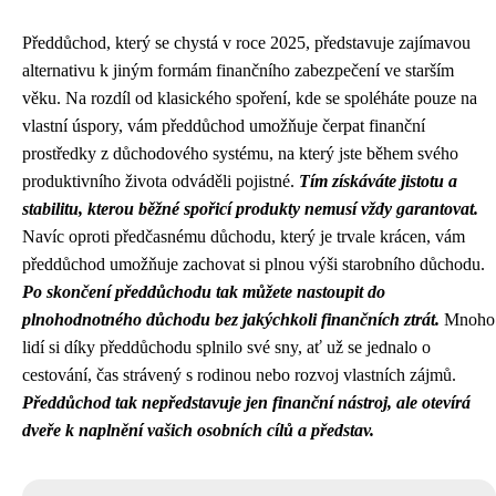
Předdůchod, který se chystá v roce 2025, představuje zajímavou
alternativu k jiným formám finančního zabezpečení ve starším
věku. Na rozdíl od klasického spoření, kde se spoléháte pouze na
vlastní úspory, vám předdůchod umožňuje čerpat finanční
prostředky z důchodového systému, na který jste během svého
produktivního života odváděli pojistné.
Tím získáváte jistotu a
stabilitu, kterou běžné spořicí produkty nemusí vždy garantovat.
Navíc oproti předčasnému důchodu, který je trvale krácen, vám
předdůchod umožňuje zachovat si plnou výši starobního důchodu.
Po skončení předdůchodu tak můžete nastoupit do
plnohodnotného důchodu bez jakýchkoli finančních ztrát.
Mnoho
lidí si díky předdůchodu splnilo své sny, ať už se jednalo o
cestování, čas strávený s rodinou nebo rozvoj vlastních zájmů.
Předdůchod tak nepředstavuje jen finanční nástroj, ale otevírá
dveře k naplnění vašich osobních cílů a představ.