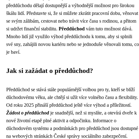
předdůchodu dělají dostupnější a výhodnější možnost pro širokou
škálu lidí. Představte si, že si můžete zkrátit pracovní dobu, věnovat
se svým zálibám, cestovat nebo trávit více času s rodinou, a přitom
si udržet finanční stabilitu.
Předdůchod
vám tuto možnost dává.
Mnoho lidí již využilo výhod předdůchodu k tomu, aby si splnili
své sny, zahájili novou kariéru nebo se jednoduše věnovali tomu, co
je baví.
Jak si zažádat o předdůchod?
Předdůchod se stává stále populárnější volbou pro ty, kteří se blíží
důchodovému věku, ale chtějí si užít více volného času a flexibility.
Od roku 2025 přináší předdůchod ještě více výhod a příležitostí.
Žádost o předdůchod
je snadnější, než si myslíte, a otevírá dveře k
nové životní etapě plné aktivit a odpočinku. Informace o
důchodovém systému a podmínkách pro předdůchod jsou dostupné
na webových stránkách České správy sociálního zabezpečení.