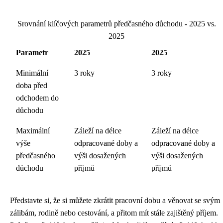
Srovnání klíčových parametrů předčasného důchodu - 2025 vs.
2025
Parametr
2025
2025
Minimální
3 roky
3 roky
doba před
odchodem do
důchodu
Maximální
Záleží na délce
Záleží na délce
výše
odpracované doby a
odpracované doby a
předčasného
výši dosažených
výši dosažených
důchodu
příjmů
příjmů
Představte si, že si můžete zkrátit pracovní dobu a věnovat se svým
zálibám, rodině nebo cestování, a přitom mít stále zajištěný příjem.