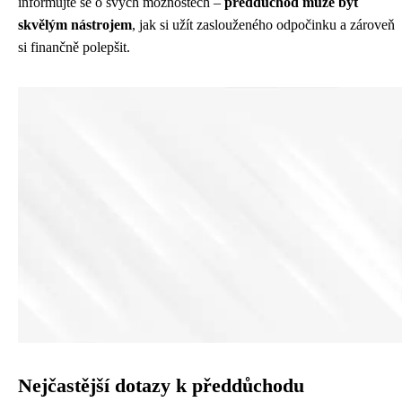
informujte se o svých možnostech –
předdůchod může být
skvělým nástrojem
, jak si užít zaslouženého odpočinku a zároveň
si finančně polepšit.
Nejčastější dotazy k předdůchodu