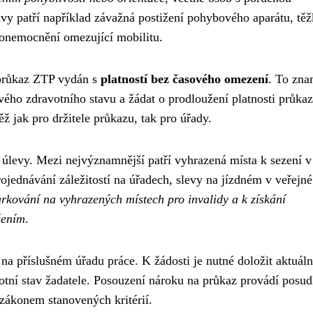
tavy patří například závažná postižení pohybového aparátu, tě
í onemocnění omezující mobilitu.
 průkaz ZTP vydán s
platností bez časového omezení
. To zna
ého zdravotního stavu a žádat o prodloužení platnosti průkaz
ž jak pro držitele průkazu, tak pro úřady.
úlevy. Mezi nejvýznamnější patří vyhrazená místa k sezení v
jednávání záležitostí na úřadech, slevy na jízdném v veřejné
rkování na vyhrazených místech pro invalidy a k získání
žením
.
a příslušném úřadu práce. K žádosti je nutné doložit aktuáln
otní stav žadatele. Posouzení nároku na průkaz provádí posu
 zákonem stanovených kritérií.