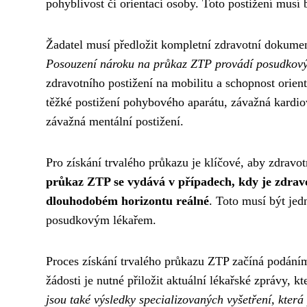
pohyblivost či orientaci osoby. Toto postižení mus
Žadatel musí předložit kompletní zdravotní dokument
Posouzení nároku na průkaz ZTP provádí posudkový
zdravotního postižení na mobilitu a schopnost orient
těžké postižení pohybového aparátu, závažná kardio
závažná mentální postižení.
Pro získání trvalého průkazu je klíčové, aby zdravo
průkaz ZTP se vydává v případech, kdy je zdravot
dlouhodobém horizontu reálné
. Toto musí být je
posudkovým lékařem.
Proces získání trvalého průkazu ZTP začíná podáním
žádosti je nutné přiložit aktuální lékařské zprávy, k
jsou také výsledky specializovaných vyšetření, která