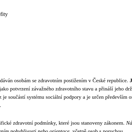
fity
vydáván osobám se zdravotním postižením v České republice.
 jako potvrzení závažného zdravotního stavu a přináší jeho dr
 je součástí systému sociální podpory a je určen především 
.
cifické zdravotní podmínky, které jsou stanoveny zákonem.
Ná
ním pohyblivosti nebo orientace
, včetně osob s poruchou