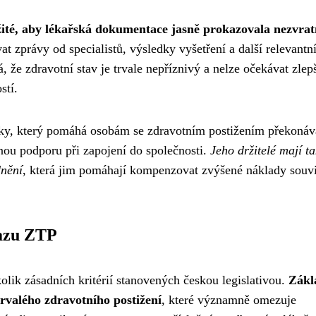
žité, aby lékařská dokumentace jasně prokazovala nezvrat
t zprávy od specialistů, výsledky vyšetření a další relevantn
že zdravotní stav je trvale nepříznivý a nelze očekávat zlep
stí.
iky, který pomáhá osobám se zdravotním postižením překonáv
nou podporu při zapojení do společnosti.
Jeho držitelé mají t
dnění
, která jim pomáhají kompenzovat zvýšené náklady souvi
kazu ZTP
olik zásadních kritérií stanovených českou legislativou.
Zákl
valého zdravotního postižení
, které významně omezuje