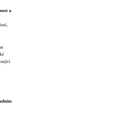
nost a
í
šení,
at
aké
sející
adním