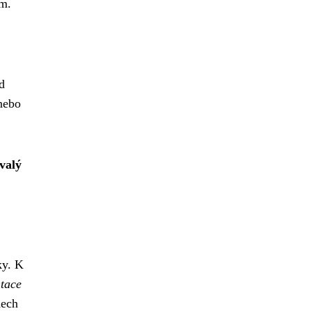
em.
d
nebo
valý
ky. K
tace
dech