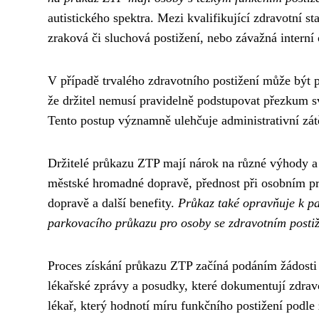
autistického spektra. Mezi kvalifikující zdravotní s
zraková či sluchová postižení, nebo závažná intern
V případě trvalého zdravotního postižení může být
že držitel nemusí pravidelně podstupovat přezkum sv
Tento postup významně ulehčuje administrativní zátě
Držitelé průkazu ZTP mají nárok na různé výhody a 
městské hromadné dopravě, přednost při osobním pro
dopravě a další benefity.
Průkaz také opravňuje k pa
parkovacího průkazu pro osoby se zdravotním posti
Proces získání průkazu ZTP začíná podáním žádosti n
lékařské zprávy a posudky, které dokumentují zdrav
lékař, který hodnotí míru funkčního postižení podle