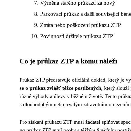
Výměna starého průkazu za nový
Parkovací průkaz a další související bene
Ztráta nebo poškození průkazu ZTP
Povinnosti držitele průkazu ZTP
Co je průkaz ZTP a komu náleží
Průkaz ZTP představuje oficiální doklad, který je 
se o průkaz zvlášť těžce postižených
, který slouží
různé výhody a úlevy v běžném životě. Tento průkaz
s dlouhodobým nebo trvalým zdravotním omezením
Pro získání průkazu ZTP musí žadatel splňovat spe
na průkaz ZTP mají osoby s těžkým funkčním postiže