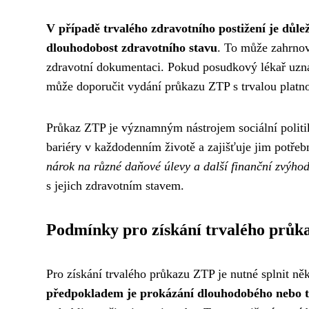
V případě trvalého zdravotního postižení je důle
dlouhodobost zdravotního stavu
. To může zahrnova
zdravotní dokumentaci. Pokud posudkový lékař uzná, 
může doporučit vydání průkazu ZTP s trvalou platno
Průkaz ZTP je významným nástrojem sociální polit
bariéry v každodenním životě a zajišťuje jim potřeb
nárok na různé daňové úlevy a další finanční zvýho
s jejich zdravotním stavem.
Podmínky pro získání trvalého prů
Pro získání trvalého průkazu ZTP je nutné splnit něk
předpokladem je prokázání dlouhodobého nebo tr