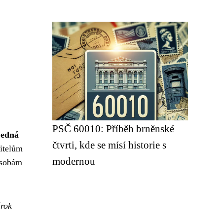
PSČ 60010: Příběh brněnské
Jedná
čtvrti, kde se mísí historie s
žitelům
modernou
osobám
rok