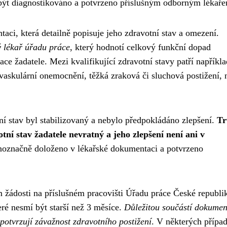
í být diagnostikováno a potvrzeno příslušným odborným lékař
aci, která detailně popisuje jeho zdravotní stav a omezení.
 lékař úřadu práce
, který hodnotí celkový funkční dopad
ace žadatele. Mezi kvalifikující zdravotní stavy patří napříkla
vaskulární onemocnění, těžká zraková či sluchová postižení, 
tní stav byl stabilizovaný a nebylo předpokládáno zlepšení.
Tr
ní stav žadatele nevratný a jeho zlepšení není ani v
dnoznačně doloženo v lékařské dokumentaci a potvrzeno
 žádosti na příslušném pracovišti Úřadu práce České republi
teré nesmí být starší než 3 měsíce.
Důležitou součástí dokumen
 potvrzují závažnost zdravotního postižení
. V některých přípa