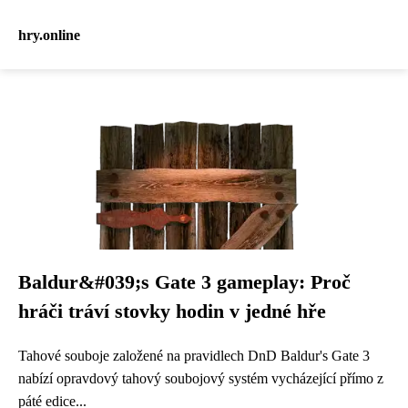
hry.online
Baldur&#039;s Gate 3 gameplay: Proč
hráči tráví stovky hodin v jedné hře
Tahové souboje založené na pravidlech DnD Baldur's Gate 3
nabízí opravdový tahový soubojový systém vycházející přímo z
páté edice...