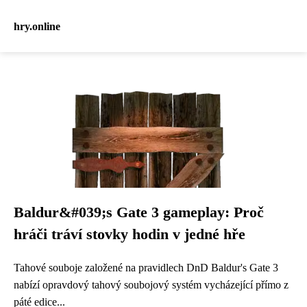
hry.online
Baldur&#039;s Gate 3 gameplay: Proč
hráči tráví stovky hodin v jedné hře
Tahové souboje založené na pravidlech DnD Baldur's Gate 3
nabízí opravdový tahový soubojový systém vycházející přímo z
páté edice...