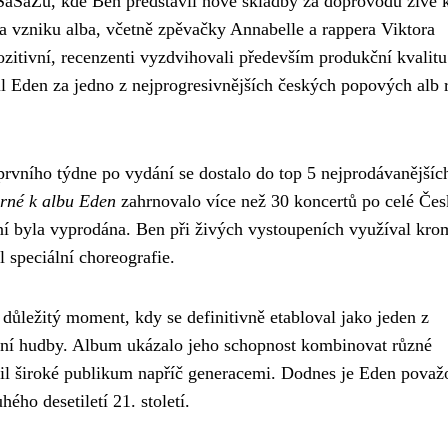
aSaZu, kde Ben představil nové skladby za doprovodu živé k
 na vzniku alba, včetně zpěvačky Annabelle a rappera Viktora
zitivní, recenzenti vyzdvihovali především produkční kvalitu
l Eden za jedno z nejprogresivnějších českých popových alb 
vního týdne po vydání se dostalo do top 5 nejprodávanějších
rné k albu Eden
zahrnovalo více než 30 koncertů po celé Čes
ní byla vyprodána. Ben při živých vystoupeních využíval kro
l speciální choreografie.
důležitý moment, kdy se definitivně etabloval jako jeden z
ární hudby. Album ukázalo jeho schopnost kombinovat různé
lovil široké publikum napříč generacemi. Dodnes je Eden pova
ho desetiletí 21. století.