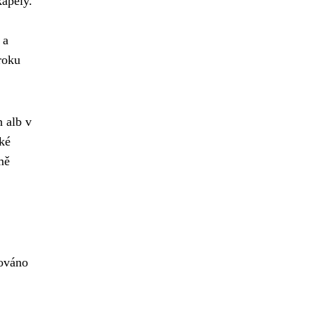
apely.
 a
roku
 alb v
ké
mě
žováno