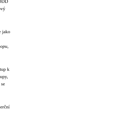
. ODD
ový
 jako
popu
,
tup k
tupy,
 se
erční