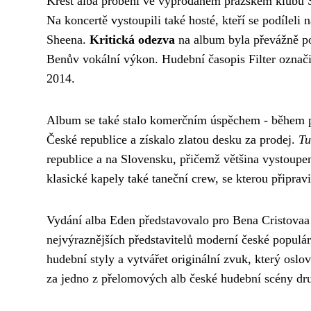
Křest alba proběhl ve vyprodaném pražském klubu S
Na koncertě vystoupili také hosté, kteří se podíleli
Sheena.
Kritická odezva
na album byla převážně po
Benův vokální výkon. Hudební časopis Filter označi
2014.
Album se také stalo komerčním úspěchem - během pr
České republice a získalo zlatou desku za prodej.
Tu
republice a na Slovensku, přičemž většina vystoupe
klasické kapely také taneční crew, se kterou připravi
Vydání alba Eden představovalo pro Bena Cristovaa 
nejvýraznějších představitelů moderní české popul
hudební styly a vytvářet originální zvuk, který os
za jedno z přelomových alb české hudební scény druhé