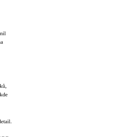
nil
na
ků,
 kde
etail.