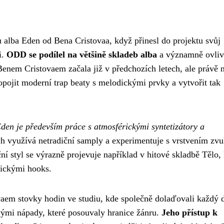
 alba Eden od Bena Cristovaa, když přinesl do projektu svůj
i.
ODD se podílel na většině skladeb alba
a významně ovliv
Benem Cristovaem začala již v předchozích letech, ale právě 
pojit moderní trap beaty s melodickými prvky a vytvořit tak
en je především práce s atmosférickými syntetizátory a
ch využívá netradiční samply a experimentuje s vrstvením zvu
í styl se výrazně projevuje například v hitové skladbě Tělo,
dickými hooks.
em stovky hodin ve studiu, kde společně dolaďovali každý d
vými nápady, které posouvaly hranice žánru.
Jeho přístup k