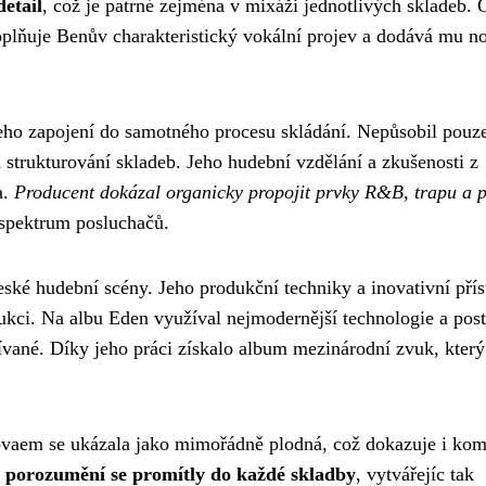
etail
, což je patrné zejména v mixáži jednotlivých skladeb
doplňuje Benův charakteristický vokální projev a dodává mu n
o zapojení do samotného procesu skládání. Nepůsobil pouze
a strukturování skladeb. Jeho hudební vzdělání a zkušenosti z
a.
Producent dokázal organicky propojit prvky R&B, trapu a 
 spektrum posluchačů.
ké hudební scény. Jeho produkční techniky a inovativní přís
ukci. Na albu Eden využíval nejmodernější technologie a pos
ívané. Díky jeho práci získalo album mezinárodní zvuk, který
aem se ukázala jako mimořádně plodná, což dokazuje i kom
é porozumění se promítly do každé skladby
, vytvářejíc tak