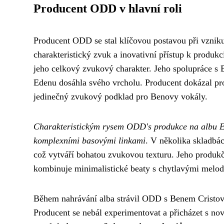
Producent ODD v hlavní roli
Producent ODD se stal klíčovou postavou při vzniku
charakteristický zvuk a inovativní přístup k produkc
jeho celkový zvukový charakter. Jeho spolupráce s 
Edenu dosáhla svého vrcholu. Producent dokázal pro
jedinečný zvukový podklad pro Benovy vokály.
Charakteristickým rysem ODD's produkce na albu Ed
komplexními basovými linkami
. V několika skladbá
což vytváří bohatou zvukovou texturu. Jeho produkčn
kombinuje minimalistické beaty s chytlavými melo
Během nahrávání alba strávil ODD s Benem Cristova
Producent se nebál experimentovat a přicházet s no