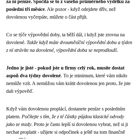
za ni peníze. Spočítá se to z vašeho průměrného výdělku za
poslední tři měsíce
. Ale pozor - když odejdete dřív, než
dovolenou vyčerpáte, můžete o část přijít.
Co se týče výpovědní doby, ta běží dál, i když jste zrovna na
dovolené.
Takže když máte dvouměsíční výpovědní dobu a týden
z ní strávíte na dovolené, výpovědní doba se neprodlouží
.
Jedno je jisté - pokud jste u firmy celý rok, musíte dostat
aspoň dva týdny dovolené
. To je minimum, které vám nikdo
nemůže vzít. A nemůžou vám krátit dovolenou jen proto, že jste
dali výpověď.
Když vám dovolenou proplácí, dostanete peníze s posledním
platem.
Počítejte s tím, že z té částky půjdou klasické odvody
jako ze mzdy
. Proto je často lepší si dovolenou vybrat, než si ji
nechat proplatit - užijete si odpočinek a ještě na tom finančně