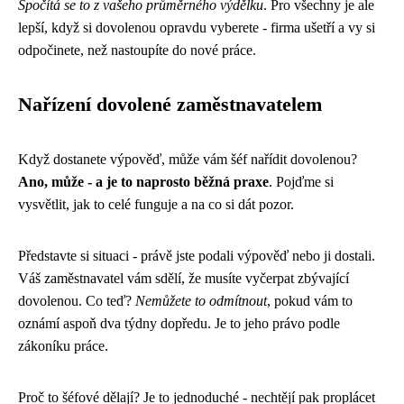
Spočítá se to z vašeho průměrného výdělku
. Pro všechny je ale
lepší, když si dovolenou opravdu vyberete - firma ušetří a vy si
odpočinete, než nastoupíte do nové práce.
Nařízení dovolené zaměstnavatelem
Když dostanete výpověď, může vám šéf nařídit dovolenou?
Ano, může - a je to naprosto běžná praxe
. Pojďme si
vysvětlit, jak to celé funguje a na co si dát pozor.
Představte si situaci - právě jste podali výpověď nebo ji dostali.
Váš zaměstnavatel vám sdělí, že musíte vyčerpat zbývající
dovolenou. Co teď?
Nemůžete to odmítnout
, pokud vám to
oznámí aspoň dva týdny dopředu. Je to jeho právo podle
zákoníku práce.
Proč to šéfové dělají? Je to jednoduché - nechtějí pak proplácet