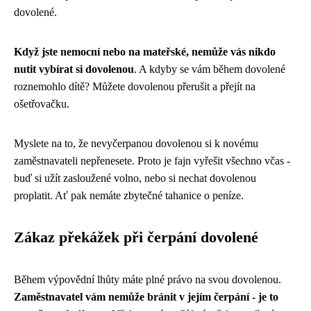
dovolené.
Když jste nemocní nebo na mateřské, nemůže vás nikdo
nutit vybírat si dovolenou
. A kdyby se vám během dovolené
roznemohlo dítě? Můžete dovolenou přerušit a přejít na
ošetřovačku.
Myslete na to, že nevyčerpanou dovolenou si k novému
zaměstnavateli nepřenesete. Proto je fajn vyřešit všechno včas -
buď si užít zasloužené volno, nebo si nechat dovolenou
proplatit. Ať pak nemáte zbytečné tahanice o peníze.
Zákaz překážek při čerpání dovolené
Během výpovědní lhůty máte plné právo na svou dovolenou.
Zaměstnavatel vám nemůže bránit v jejím čerpání - je to