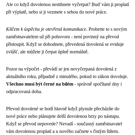
Ale co když dovolenou nestihnete vyčerpat? Buď vám ji proplatí
při výplatě, nebo si ji vezmete s sebou do nové práce.
Klíčem k úspěchu je otevřená komunikace
. Proberte to s novým
zaměstnavatelem už při pohovoru - není povinný na převod
přistoupit. Když se dohodnete, převedená dovolená se eviduje
zvlášť, ale můžete ji čerpat úplně normálně.
Pozor na výpočet - převádí se jen nevyčerpaná dovolená z
aktuálního roku, případně z minulého, pokud to zákon dovoluje.
Všechno musí být černé na bílém
- správně spočítané dny i
odpracovaná doba.
Převod dovolené se hodí hlavně když plynule přecházíte do
nové práce nebo plánujete delší dovolenou brzy po nástupu.
Když se převod nepovede? Nevadí - současný zaměstnavatel
vám dovolenou proplatí a u nového začnete s čistým štítem.