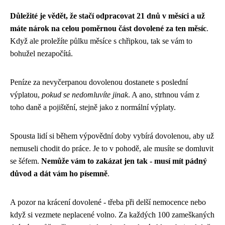
Důležité je vědět, že stačí odpracovat 21 dnů v měsíci a už
máte nárok na celou poměrnou část dovolené za ten měsíc
.
Když ale proležíte půlku měsíce s chřipkou, tak se vám to
bohužel nezapočítá.
Peníze za nevyčerpanou dovolenou dostanete s poslední
výplatou,
pokud se nedomluvíte jinak
. A ano, strhnou vám z
toho daně a pojištění, stejně jako z normální výplaty.
Spousta lidí si během výpovědní doby vybírá dovolenou, aby už
nemuseli chodit do práce. Je to v pohodě, ale musíte se domluvit
se šéfem.
Nemůže vám to zakázat jen tak - musí mít pádný
důvod a dát vám ho písemně
.
A pozor na krácení dovolené - třeba při delší nemocence nebo
když si vezmete neplacené volno. Za každých 100 zameškaných