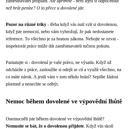
zaměstnavatel proplatit.
Ale upřímně - není lepší si odpočinout
než brát peníze? O to přece u dovolené jde
.
Pozor na různé triky
- třeba když vás nutí vzít si dovolenou,
když jste nemocní, nebo vám vyhrožují, že pak nedostanete
reference. To všechno je za hranou zákona. Nebojte se ozvat -
inspektorát práce může dát zaměstnavateli tučnou pokutu.
Pamatujte si - dovolená je vaše právo, ne výsada. Když už
odcházíte z práce, zasloužíte si odejít se ctí a využít všechno, na
co máte nárok. A jestli vám v tom někdo brání? Sepište žádost
písemně a nenechte se odbýt.
Nemoc během dovolené ve výpovědní lhůtě
Onemocněli jste během dovolené ve výpovědní lhůtě?
Nemusíte se bát, že o dovolenou přijdete
. Když vás skolí