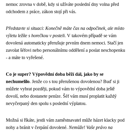
nemoc zrovna v době, kdy si užíváte poslední dny volna před
odchodem z práce, zákon stojí při vás.
Představte si situaci: Konečně máte čas na odpočinek, ale místo
výletu ležíte s horečkou v posteli
. V takovém případě se vám
dovolená automaticky přerušuje prvním dnem nemoci. Stačí jen
zavolat šéfovi nebo personálnímu oddělení a poslat neschopenku
- a máte to vyřešené.
Co je super? Výpovědní doba běží dál, jako by se
nechumelilo
. Jenže co s tou přerušenou dovolenou? Buď si ji
můžete vybrat později, pokud vám to výpovědní doba ještě
dovolí, nebo dostanete peníze. Šéf vám musí proplatit každý
nevyčerpaný den spolu s poslední výplatou.
Možná si říkáte, jestli vám zaměstnavatel může házet klacky pod
nohy a bránit v čerpání dovolené.
Nemůže! Vaše právo na