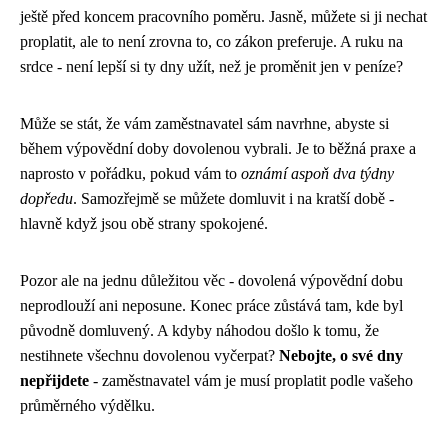
ještě před koncem pracovního poměru. Jasně, můžete si ji nechat
proplatit, ale to není zrovna to, co zákon preferuje. A ruku na
srdce - není lepší si ty dny užít, než je proměnit jen v peníze?
Může se stát, že vám zaměstnavatel sám navrhne, abyste si
během výpovědní doby dovolenou vybrali. Je to běžná praxe a
naprosto v pořádku, pokud vám to
oznámí aspoň dva týdny
dopředu
. Samozřejmě se můžete domluvit i na kratší době -
hlavně když jsou obě strany spokojené.
Pozor ale na jednu důležitou věc - dovolená výpovědní dobu
neprodlouží ani neposune. Konec práce zůstává tam, kde byl
původně domluvený. A kdyby náhodou došlo k tomu, že
nestihnete všechnu dovolenou vyčerpat?
Nebojte, o své dny
nepřijdete
- zaměstnavatel vám je musí proplatit podle vašeho
průměrného výdělku.