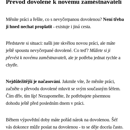
Převod dovolené k novému zaměstnavateli
Měníte práci a řešíte, co s nevyčerpanou dovolenou?
Není třeba
ji hned nechat proplatit
- existuje i jiná cesta.
Představte si situaci: našli jste skvělou novou práci, ale máte
ještě spoustu nevyčerpané dovolené. Co teď?
Můžete si ji
převést k novému zaměstnavateli
, ale je potřeba jednat rychle a
chytře.
Nejdůležitější je načasování
. Jakmile víte, že měníte práci,
začněte o převodu dovolené mluvit se svým současným šéfem.
Čím dřív, tím líp! Nezapomeňte, že potřebujete písemnou
dohodu ještě před posledním dnem v práci.
Během výpovědní doby máte pořád nárok na dovolenou. Šéf
vás dokonce může poslat na dovolenou - to se děje docela často.