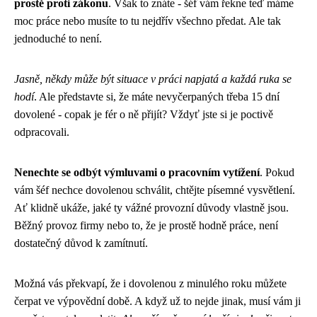
prostě proti zákonu
. Však to znáte - šéf vám řekne teď máme
moc práce nebo musíte to tu nejdřív všechno předat. Ale tak
jednoduché to není.
Jasně, někdy může být situace v práci napjatá a každá ruka se
hodí
. Ale představte si, že máte nevyčerpaných třeba 15 dní
dovolené - copak je fér o ně přijít? Vždyť jste si je poctivě
odpracovali.
Nenechte se odbýt výmluvami o pracovním vytížení
. Pokud
vám šéf nechce dovolenou schválit, chtějte písemné vysvětlení.
Ať klidně ukáže, jaké ty vážné provozní důvody vlastně jsou.
Běžný provoz firmy nebo to, že je prostě hodně práce, není
dostatečný důvod k zamítnutí.
Možná vás překvapí, že i dovolenou z minulého roku můžete
čerpat ve výpovědní době. A když už to nejde jinak, musí vám ji