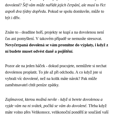
dovolené?
Šéf vám může nařídit jejich čerpání, ale musí to říct
aspoň dva týdny dopředu
. Pokud se spolu domluvíte, může to
být i dřív.
Znáte to - deadline hoří, projekty se kupí a na dovolenou není
čas ani pomyšlení. V takovém případě se nemusíte stresovat.
Nevyčerpaná dovolená se vám promítne do výplaty, i když z
ní budete muset odvést daně a pojištění
.
Pozor ale na jeden háček - dokud pracujete, nemůžete si nechat
dovolenou proplatit. To jde až při odchodu. A co když jste si
vybrali víc dovolené, než na kolik máte nárok? Pak může
zaměstnavatel chtít peníze zpátky.
Zajímavost, kterou možná nevíte - když si berete dovolenou a
vyjde vám na ni svátek, počítá se vám do dovolené
. Třeba když
máte volno přes Velikonoce, velikonoční pondělí je součástí vaší