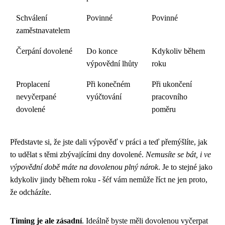
Schválení
Povinné
Povinné
zaměstnavatelem
Čerpání dovolené
Do konce
Kdykoliv během
výpovědní lhůty
roku
Proplacení
Při konečném
Při ukončení
nevyčerpané
vyúčtování
pracovního
dovolené
poměru
Představte si, že jste dali výpověď v práci a teď přemýšlíte, jak
to udělat s těmi zbývajícími dny dovolené.
Nemusíte se bát, i ve
výpovědní době máte na dovolenou plný nárok
. Je to stejné jako
kdykoliv jindy během roku - šéf vám nemůže říct ne jen proto,
že odcházíte.
Timing je ale zásadní
. Ideálně byste měli dovolenou vyčerpat