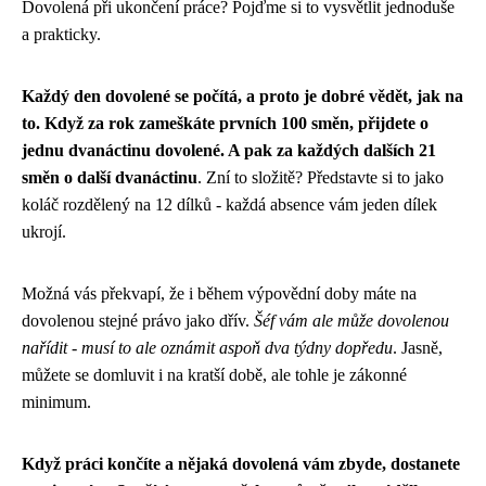
Dovolená při ukončení práce? Pojďme si to vysvětlit jednoduše
a prakticky.
Každý den dovolené se počítá, a proto je dobré vědět, jak na
to. Když za rok zameškáte prvních 100 směn, přijdete o
jednu dvanáctinu dovolené. A pak za každých dalších 21
směn o další dvanáctinu
. Zní to složitě? Představte si to jako
koláč rozdělený na 12 dílků - každá absence vám jeden dílek
ukrojí.
Možná vás překvapí, že i během výpovědní doby máte na
dovolenou stejné právo jako dřív.
Šéf vám ale může dovolenou
nařídit - musí to ale oznámit aspoň dva týdny dopředu
. Jasně,
můžete se domluvit i na kratší době, ale tohle je zákonné
minimum.
Když práci končíte a nějaká dovolená vám zbyde, dostanete