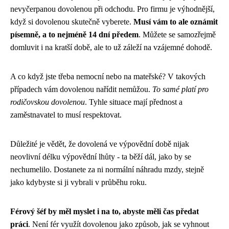
nevyčerpanou dovolenou při odchodu. Pro firmu je výhodnější,
když si dovolenou skutečně vyberete.
Musí vám to ale oznámit
písemně, a to nejméně 14 dní předem
. Můžete se samozřejmě
domluvit i na kratší době, ale to už záleží na vzájemné dohodě.
A co když jste třeba nemocní nebo na mateřské? V takových
případech vám dovolenou nařídit nemůžou.
To samé platí pro
rodičovskou dovolenou
. Tyhle situace mají přednost a
zaměstnavatel to musí respektovat.
Důležité je vědět, že dovolená ve výpovědní době nijak
neovlivní délku výpovědní lhůty - ta běží dál, jako by se
nechumelilo. Dostanete za ni normální náhradu mzdy, stejně
jako kdybyste si ji vybrali v průběhu roku.
Férový šéf by měl myslet i na to, abyste měli čas předat
práci
. Není fér využít dovolenou jako způsob, jak se vyhnout