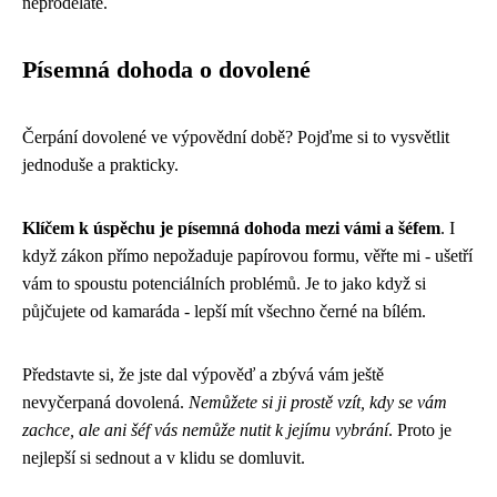
neproděláte.
Písemná dohoda o dovolené
Čerpání dovolené ve výpovědní době? Pojďme si to vysvětlit
jednoduše a prakticky.
Klíčem k úspěchu je písemná dohoda mezi vámi a šéfem
. I
když zákon přímo nepožaduje papírovou formu, věřte mi - ušetří
vám to spoustu potenciálních problémů. Je to jako když si
půjčujete od kamaráda - lepší mít všechno černé na bílém.
Představte si, že jste dal výpověď a zbývá vám ještě
nevyčerpaná dovolená.
Nemůžete si ji prostě vzít, kdy se vám
zachce, ale ani šéf vás nemůže nutit k jejímu vybrání
. Proto je
nejlepší si sednout a v klidu se domluvit.