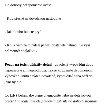
Do dohody nezapomeňte uvést:
- Kdy přesně na dovolenou nastoupíte
- Jak dlouho budete pryč
- Kolik vám za to náleží peněz (dostanete náhradu ve výši
průměrného výdělku)
Pozor na jeden důležitý detail
- dovolená výpovědní dobu
nepozastaví ani neprodlouží. Takže když máte dvouměsíční
výpovědní lhůtu a týden dovolené, výpovědní doba běží dál
jako by nic.
Co když během dovolené onemocníte nebo najdete novou
práci?
I na tohle myslete předem a zahrňte do dohody možnost