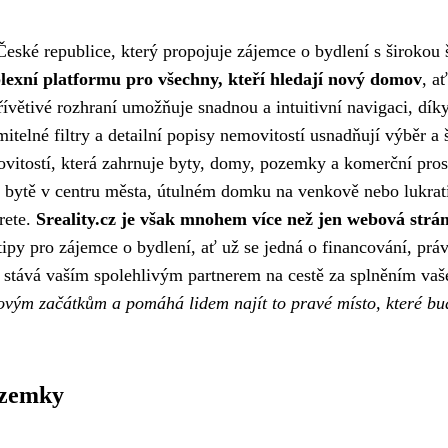
v České republice, který propojuje zájemce o bydlení s širokou
lexní platformu pro všechny, kteří hledají nový domov
, a
ívětivé rozhraní umožňuje snadnou a intuitivní navigaci, dík
elné filtry a detailní popisy nemovitostí usnadňují výběr a š
movitostí, která zahrnuje byty, domy, pozemky a komerční pros
m bytě v centru města, útulném domku na venkově nebo lukra
rete.
Sreality.cz je však mnohem více než jen webová strá
 tipy pro zájemce o bydlení, ať už se jedná o financování, prá
e stává vaším spolehlivým partnerem na cestě za splněním va
 novým začátkům a pomáhá lidem najít to pravé místo, které b
ozemky