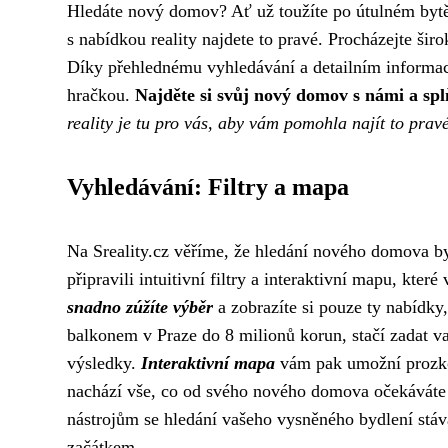
Hledáte nový domov? Ať už toužíte po útulném byt
s nabídkou reality najdete to pravé. Procházejte šir
Díky přehlednému vyhledávání a detailním informa
hračkou.
Najděte si svůj nový domov s námi a spl
reality je tu pro vás, aby vám pomohla najít to pravé
Vyhledávání: Filtry a mapa
Na Sreality.cz věříme, že hledání nového domova by 
připravili intuitivní filtry a interaktivní mapu, kt
snadno zúžíte výběr
a zobrazíte si pouze ty nabídky,
balkonem v Praze do 8 milionů korun, stačí zadat v
výsledky.
Interaktivní mapa
vám pak umožní prozkoum
nachází vše, co od svého nového domova očekáváte -
nástrojům se hledání vašeho vysněného bydlení stáv
začátkem.