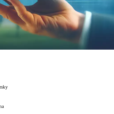
emky
ena