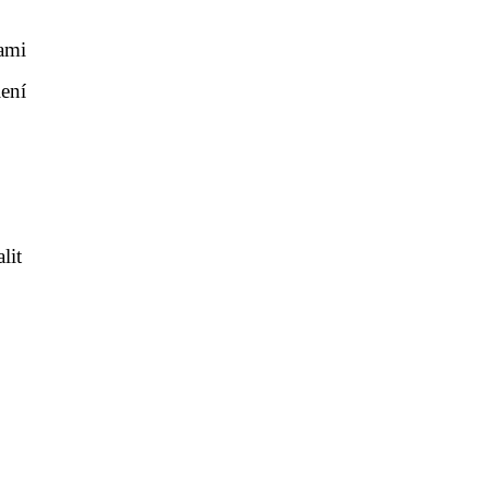
kami
ení
lit