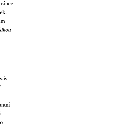
tránce
tek.
ním
ídkou
 vás
í
antní
i
to