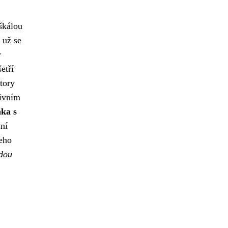
 škálou
ť už se
y
etří
tory
tivním
nka s
vní
šeho
udou