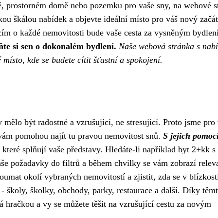
ě, prostorném domě nebo pozemku pro vaše sny, na webové s
okou škálou nabídek a objevte ideální místo pro váš nový začá
cím o každé nemovitosti bude vaše cesta za vysněným bydle
ňte si sen o dokonalém bydlení.
Naše webová stránka s nab
 místo, kde se budete cítit šťastní a spokojení.
mělo být radostné a vzrušující, ne stresující. Proto jsme pro
eré vám pomohou najít tu pravou nemovitost snů.
S jejich pomoc
 které splňují vaše představy. Hledáte-li například byt 2+kk s
aše požadavky do filtrů a během chvilky se vám zobrazí relev
at okolí vybraných nemovitostí a zjistit, zda se v blízkost
 školy, školky, obchody, parky, restaurace a další. Díky těm
á hračkou a vy se můžete těšit na vzrušující cestu za novým