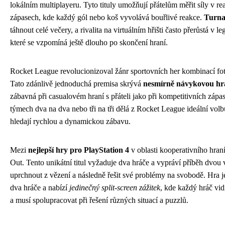
lokálním multiplayeru. Tyto tituly umožňují přátelům měřit síly v re
zápasech, kde každý gól nebo koš vyvolává bouřlivé reakce.
Turnaj
táhnout celé večery, a rivalita na virtuálním hřišti často přerůstá v 
které se vzpomíná ještě dlouho po skončení hraní.
Rocket League revolucionizoval žánr sportovních her kombinací fot
Tato zdánlivě jednoduchá premisa skrývá
nesmírně návykovou hra
zábavná při casualovém hraní s přáteli jako při kompetitivních zápa
týmech dva na dva nebo tři na tři dělá z Rocket League ideální volbu
hledají rychlou a dynamickou zábavu.
Mezi
nejlepší hry pro PlayStation 4
v oblasti kooperativního hra
Out. Tento unikátní titul vyžaduje dva hráče a vypráví příběh dvou v
uprchnout z vězení a následně řešit své problémy na svobodě. Hra 
dva hráče a nabízí
jedinečný split-screen zážitek
, kde každý hráč vid
a musí spolupracovat při řešení různých situací a puzzlů.