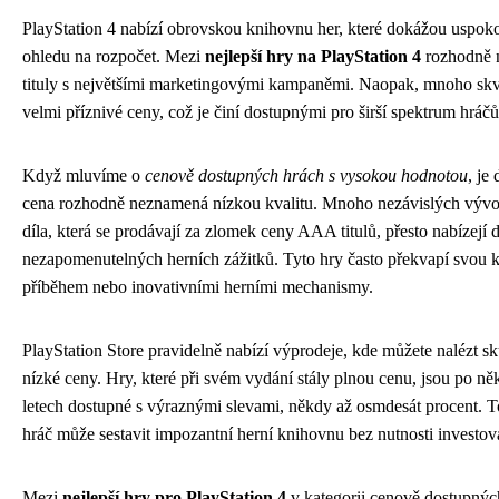
PlayStation 4 nabízí obrovskou knihovnu her, které dokážou uspoko
ohledu na rozpočet. Mezi
nejlepší hry na PlayStation 4
rozhodně n
tituly s největšími marketingovými kampaněmi. Naopak, mnoho skvě
velmi příznivé ceny, což je činí dostupnými pro širší spektrum hráčů
Když mluvíme o
cenově dostupných hrách s vysokou hodnotou
, je
cena rozhodně neznamená nízkou kvalitu. Mnoho nezávislých vývoj
díla, která se prodávají za zlomek ceny AAA titulů, přesto nabízejí 
nezapomenutelných herních zážitků. Tyto hry často překvapí svou kr
příběhem nebo inovativními herními mechanismy.
PlayStation Store pravidelně nabízí výprodeje, kde můžete nalézt s
nízké ceny. Hry, které při svém vydání stály plnou cenu, jsou po n
letech dostupné s výraznými slevami, někdy až osmdesát procent. T
hráč může sestavit impozantní herní knihovnu bez nutnosti investova
Mezi
nejlepší hry pro PlayStation 4
v kategorii cenově dostupných