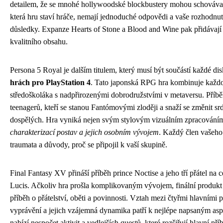
detailem, že se mnohé hollywoodské blockbustery mohou schovávat
která hru staví hráče, nemají jednoduché odpovědi a vaše rozhodnut
důsledky. Expanze Hearts of Stone a Blood and Wine pak přidávají 
kvalitního obsahu.
Persona 5 Royal je dalším titulem, který musí být součástí každé di
hrách pro PlayStation 4
. Tato japonská RPG hra kombinuje každo
středoškoláka s nadpřirozenými dobrodružstvími v metaversu. Příbě
teenagerů, kteří se stanou Fantómovými zloději a snaží se změnit 
dospělých. Hra vyniká nejen svým stylovým vizuálním zpracováním
charakterizací postav a jejich osobním vývojem
. Každý člen vašeho
traumata a důvody, proč se připojil k vaší skupině.
Final Fantasy XV přináší příběh prince Noctise a jeho tří přátel na 
Lucis. Ačkoliv hra prošla komplikovaným vývojem, finální produkt 
příběh o přátelství, oběti a povinnosti. Vztah mezi čtyřmi hlavními
vyprávění a jejich vzájemná dynamika patří k nejlépe napsaným as
nabízí nespočet aktivit a vedlejších questů, které rozšiřují hlavní pří