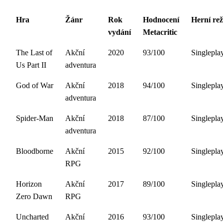
Hra
Žánr
Rok
Hodnocení
Herní re
vydání
Metacritic
The Last of
Akční
2020
93/100
Singlepla
Us Part II
adventura
God of War
Akční
2018
94/100
Singlepla
adventura
Spider-Man
Akční
2018
87/100
Singlepla
adventura
Bloodborne
Akční
2015
92/100
Singlepla
RPG
Horizon
Akční
2017
89/100
Singlepla
Zero Dawn
RPG
Uncharted
Akční
2016
93/100
Singlepla