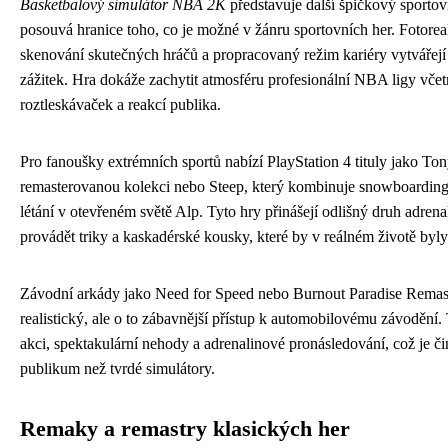
Basketbalový simulátor NBA 2K
představuje další špičkový sportovn
posouvá hranice toho, co je možné v žánru sportovních her. Fotoreali
skenování skutečných hráčů a propracovaný režim kariéry vytvářej
zážitek. Hra dokáže zachytit atmosféru profesionální NBA ligy včet
roztleskávaček a reakcí publika.
Pro fanoušky extrémních sportů nabízí PlayStation 4 tituly jako To
remasterovanou kolekci nebo Steep, který kombinuje snowboarding,
létání v otevřeném světě Alp. Tyto hry přinášejí odlišný druh adre
provádět triky a kaskadérské kousky, které by v reálném životě byly
Závodní arkády jako Need for Speed nebo Burnout Paradise Remas
realistický, ale o to zábavnější přístup k automobilovému závodění. 
akci, spektakulární nehody a adrenalinové pronásledování, což je činí
publikum než tvrdé simulátory.
Remaky a remastry klasických her