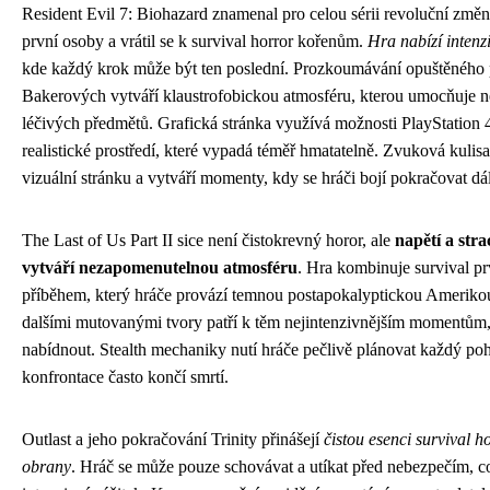
Resident Evil 7: Biohazard znamenal pro celou sérii revoluční změn
první osoby a vrátil se k survival horror kořenům.
Hra nabízí intenzi
kde každý krok může být ten poslední. Prozkoumávání opuštěného 
Bakerových vytváří klaustrofobickou atmosféru, kterou umocňuje n
léčivých předmětů. Grafická stránka využívá možnosti PlayStation 4
realistické prostředí, které vypadá téměř hmatatelně. Zvuková kuli
vizuální stránku a vytváří momenty, kdy se hráči bojí pokračovat dál
The Last of Us Part II sice není čistokrevný horor, ale
napětí a str
vytváří nezapomenutelnou atmosféru
. Hra kombinuje survival p
příběhem, který hráče provází temnou postapokalyptickou Amerikou.
dalšími mutovanými tvory patří k těm nejintenzivnějším momentům,
nabídnout. Stealth mechaniky nutí hráče pečlivě plánovat každý po
konfrontace často končí smrtí.
Outlast a jeho pokračování Trinity přinášejí
čistou esenci survival h
obrany
. Hráč se může pouze schovávat a utíkat před nebezpečím, co