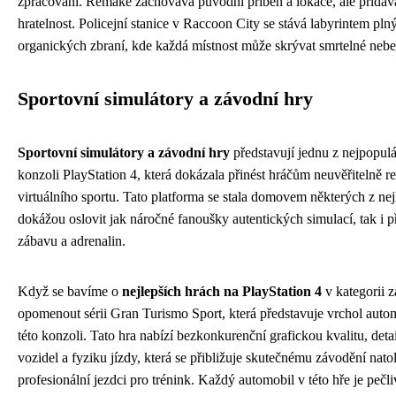
zpracování. Remake zachovává původní příběh a lokace, ale přidáv
hratelnost. Policejní stanice v Raccoon City se stává labyrintem pl
organických zbraní, kde každá místnost může skrývat smrtelné nebe
Sportovní simulátory a závodní hry
Sportovní simulátory a závodní hry
představují jednu z nejpopulá
konzoli PlayStation 4, která dokázala přinést hráčům neuvěřitelně rea
virtuálního sportu. Tato platforma se stala domovem některých z nejl
dokážou oslovit jak náročné fanoušky autentických simulací, tak i pří
zábavu a adrenalin.
Když se bavíme o
nejlepších hrách na PlayStation 4
v kategorii z
opomenout sérii Gran Turismo Sport, která představuje vrchol aut
této konzoli. Tato hra nabízí bezkonkurenční grafickou kvalitu, det
vozidel a fyziku jízdy, která se přibližuje skutečnému závodění natoli
profesionální jezdci pro trénink. Každý automobil v této hře je peč