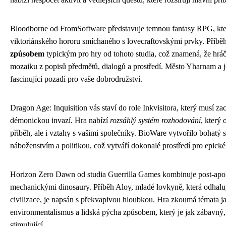
Bloodborne od FromSoftware představuje temnou fantasy RPG, kte
viktoriánského hororu smíchaného s lovecraftovskými prvky. Příbě
způsobem
typickým pro hry od tohoto studia, což znamená, že hráč
mozaiku z popisů předmětů, dialogů a prostředí. Město Yharnam a je
fascinující pozadí pro vaše dobrodružství.
Dragon Age: Inquisition vás staví do role Inkvisitora, který musí za
démonickou invazí. Hra nabízí
rozsáhlý systém rozhodování
, který 
příběh, ale i vztahy s vašimi společníky. BioWare vytvořilo bohatý s
náboženstvím a politikou, což vytváří dokonalé prostředí pro epické
Horizon Zero Dawn od studia Guerrilla Games kombinuje post-apok
mechanickými dinosaury. Příběh Aloy, mladé lovkyně, která odhaluj
civilizace, je napsán s překvapivou hloubkou. Hra zkoumá témata ja
environmentalismus a lidská pýcha způsobem, který je jak zábavný, 
stimulující.