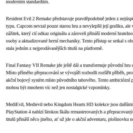
moderním standardům.
Resident Evil 2 Remake představuje pravděpodobně jeden z nejúspě
typu. Capcom nevzal pouze starou hru a nevylepšil její grafiku, ale 
zážitek, který ctí odkaz originálu a zároveň přináší moderní hratelno
osoby a aktualizované herní mechaniky. Tento přístup se setkal s o
stala jedním z nejprodávanějších titulů na platformě.
Final Fantasy VII Remake jde ještě dál a transformuje původní hru
Místo přímého přepracování se vývojáři rozhodli rozšířit příběh, pro
akční bojový systém místo původního tahového. Tento ambiciózní p
mohou být mnohem víc než jen nostalgické vzpomínky.
MediEvil, Medievil nebo Kingdom Hearts HD kolekce jsou dalšími 
PlayStation 4 nabízí širokou škálu remasterovaných a přepracovaný
titulů přináší něco jiného, ať už jde o akční adventuru, plošinovku