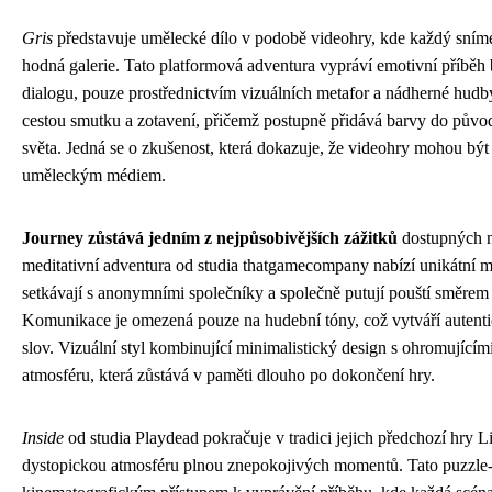
Gris
představuje umělecké dílo v podobě videohry, kde každý sním
hodná galerie. Tato platformová adventura vypráví emotivní příběh 
dialogu, pouze prostřednictvím vizuálních metafor a nádherné hudb
cestou smutku a zotavení, přičemž postupně přidává barvy do pů
světa. Jedná se o zkušenost, která dokazuje, že videohry mohou b
uměleckým médiem.
Journey zůstává jedním z nejpůsobivějších zážitků
dostupných na
meditativní adventura od studia thatgamecompany nabízí unikátní mu
setkávají s anonymními společníky a společně putují pouští směrem
Komunikace je omezená pouze na hudební tóny, což vytváří autentic
slov. Vizuální styl kombinující minimalistický design s ohromujícími
atmosféru, která zůstává v paměti dlouho po dokončení hry.
Inside
od studia Playdead pokračuje v tradici jejich předchozí hry 
dystopickou atmosféru plnou znepokojivých momentů. Tato puzzle