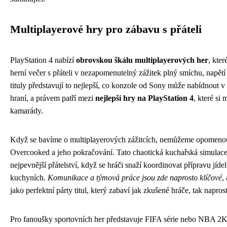
Multiplayerové hry pro zábavu s přáteli
PlayStation 4 nabízí
obrovskou škálu multiplayerových her
, kte
herní večer s přáteli v nezapomenutelný zážitek plný smíchu, napětí
tituly představují to nejlepší, co konzole od Sony může nabídnout v
hraní, a právem patří mezi
nejlepší hry na PlayStation 4
, které si
kamarády.
Když se bavíme o multiplayerových zážitcích, nemůžeme opomen
Overcooked a jeho pokračování. Tato chaotická kuchařská simulace 
nejpevnější přátelství, když se hráči snaží koordinovat přípravu jídel
kuchyních.
Komunikace a týmová práce jsou zde naprosto klíčové
,
jako perfektní párty titul, který zabaví jak zkušené hráče, tak napros
Pro fanoušky sportovních her představuje FIFA série nebo NBA 2