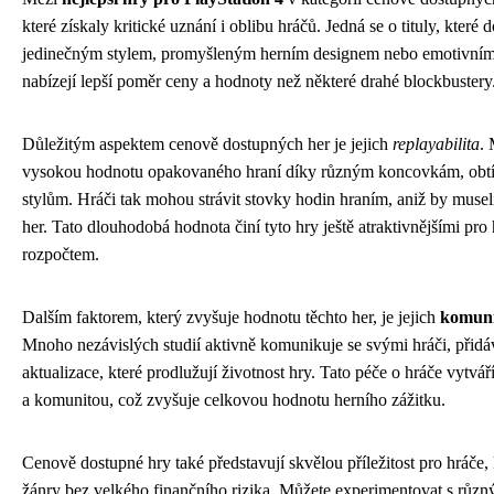
které získaly kritické uznání i oblibu hráčů. Jedná se o tituly, kter
jedinečným stylem, promyšleným herním designem nebo emotivním 
nabízejí lepší poměr ceny a hodnoty než některé drahé blockbustery
Důležitým aspektem cenově dostupných her je jejich
replayabilita
. 
vysokou hodnotu opakovaného hraní díky různým koncovkám, obt
stylům. Hráči tak mohou strávit stovky hodin hraním, aniž by musel
her. Tato dlouhodobá hodnota činí tyto hry ještě atraktivnějšími p
rozpočtem.
Dalším faktorem, který zvyšuje hodnotu těchto her, je jejich
komuni
Mnoho nezávislých studií aktivně komunikuje se svými hráči, přidá
aktualizace, které prodlužují životnost hry. Tato péče o hráče vytvář
a komunitou, což zvyšuje celkovou hodnotu herního zážitku.
Cenově dostupné hry také představují skvělou příležitost pro hráče, 
žánry bez velkého finančního rizika. Můžete experimentovat s různý