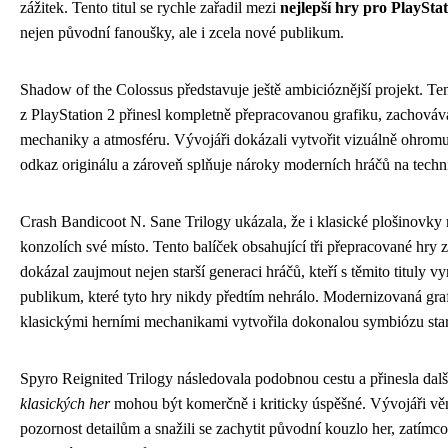
zážitek. Tento titul se rychle zařadil mezi
nejlepší hry pro PlayStat
nejen původní fanoušky, ale i zcela nové publikum.
Shadow of the Colossus představuje ještě ambicióznější projekt. Te
z PlayStation 2 přinesl kompletně přepracovanou grafiku, zachováva
mechaniky a atmosféru. Vývojáři dokázali vytvořit vizuálně ohromují
odkaz originálu a zároveň splňuje nároky moderních hráčů na techn
Crash Bandicoot N. Sane Trilogy ukázala, že i klasické plošinovky
konzolích své místo. Tento balíček obsahující tři přepracované hry 
dokázal zaujmout nejen starší generaci hráčů, kteří s těmito tituly vyr
publikum, které tyto hry nikdy předtím nehrálo. Modernizovaná gra
klasickými herními mechanikami vytvořila dokonalou symbiózu sta
Spyro Reignited Trilogy následovala podobnou cestu a přinesla dal
klasických her
mohou být komerčně i kriticky úspěšné. Vývojáři vě
pozornost detailům a snažili se zachytit původní kouzlo her, zatímco