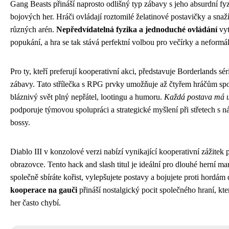
Gang Beasts přináší naprosto odlišný typ zábavy s jeho absurdní 
bojových her. Hráči ovládají roztomilé želatinové postavičky a sna
různých arén.
Nepředvídatelná fyzika a jednoduché ovládání
vyt
popukání, a hra se tak stává perfektní volbou pro večírky a neformáln
Pro ty, kteří preferují kooperativní akci, představuje Borderlands s
zábavy. Tato střílečka s RPG prvky umožňuje až čtyřem hráčům s
bláznivý svět plný nepřátel, lootingu a humoru.
Každá postava má u
podporuje týmovou spolupráci a strategické myšlení při střetech s ná
bossy.
Diablo III v konzolové verzi nabízí vynikající kooperativní zážitek p
obrazovce. Tento hack and slash titul je ideální pro dlouhé herní mar
společně sbíráte kořist, vylepšujete postavy a bojujete proti hordá
kooperace na gauči
přináší nostalgický pocit společného hraní, kt
her často chybí.