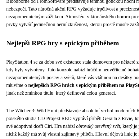
Bloodborne od FromSoftware představuje temnou gotickou noční m
nebezpečí. Tato náročná akční RPG vyžaduje trpělivost a preciznos
nezapomenutelným zážitkem. Atmosféra viktoriánského hororu pro
prvky vytváří jedinečnou herní zkušenost, kterou prostě musíte zažít
Nejlepší RPG hry s epickým příběhem
PlayStation 4 se za dobu své existence stala domovem pro některé z
kdy byly vytvořeny. Tato konzole nabízí hráčům neuvěřitelně bohat
nezapomenutelných postav a světů, které vás vtáhnou na desítky h
mluvíme o
nejlepších RPG hrách s epickým příběhem na PlaySt
jinak než zmínkou titulu, který definoval celou generaci.
The Witcher 3: Wild Hunt představuje absolutní vrchol moderních R
polského studia CD Projekt RED vypráví příběh Geralta z Rivie, lov
své adoptivní dceři Ciri. Hra nabízí
obrovský otevřený svět
, který je
nichž každý má svůj vlastní zajímavý příběh. Hlavní dějová linie je