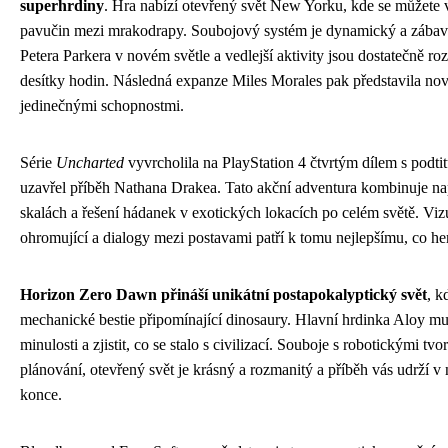
superhrdiny
. Hra nabízí otevřený svět New Yorku, kde se můžete
pavučin mezi mrakodrapy. Soubojový systém je dynamický a zábav
Petera Parkera v novém světle a vedlejší aktivity jsou dostatečně ro
desítky hodin. Následná expanze Miles Morales pak představila nov
jedinečnými schopnostmi.
Série
Uncharted
vyvrcholila na PlayStation 4 čtvrtým dílem s podti
uzavřel příběh Nathana Drakea. Tato akční adventura kombinuje napí
skalách a řešení hádanek v exotických lokacích po celém světě. Vizu
ohromující a dialogy mezi postavami patří k tomu nejlepšímu, co he
Horizon Zero Dawn přináší unikátní postapokalyptický svět
, k
mechanické bestie připomínající dinosaury. Hlavní hrdinka Aloy mus
minulosti a zjistit, co se stalo s civilizací. Souboje s robotickými tvo
plánování, otevřený svět je krásný a rozmanitý a příběh vás udrží v
konce.