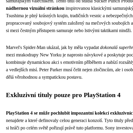
samurajským válečníkem. Tento titul od studia Sucker Punch Produ
nádhernou vizuální stránkou
inspirovanou klasickými samurajský
Tsushima je plný krásných krajin, tradičních vesnic a nebezpečných 
propracovaný soubojový systém založený na mečových soubojích 
si mezi čestným přístupem samuraje nebo lstivými taktikami nindži.
Marvel's Spider-Man ukázal, jak by měla vypadat
dokonalá superhr
mezi mrakodrapy New Yorku je naprosto návykové a poskytuje poci
kombinuje dynamickou akci s emotivním příběhem a nabízí rozsáhlý 
a vedlejších misí. Peter Parker musí čelit nejen zločincům, ale i o
dělá věrohodnou a sympatickou postavu.
Exkluzivní tituly pouze pro PlayStation 4
PlayStation 4 se může pochlubit impozantní kolekcí exkluzivní
nenajdete a které definovaly celou generaci konzolí. Tyto tituly pře
si hráči po celém světě pořizují právě tuto platformu. Sony investo