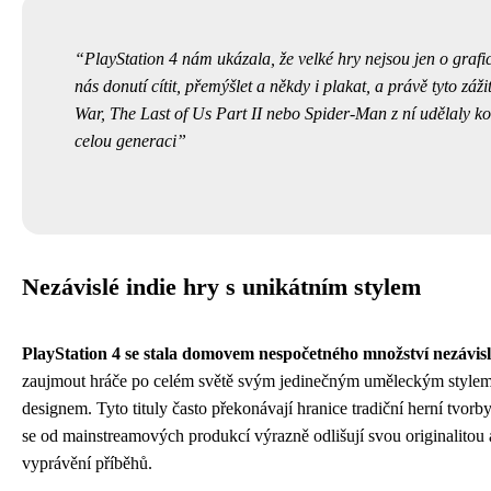
PlayStation 4 nám ukázala, že velké hry nejsou jen o grafic
nás donutí cítit, přemýšlet a někdy i plakat, a právě tyto záž
War, The Last of Us Part II nebo Spider-Man z ní udělaly ko
celou generaci
Nezávislé indie hry s unikátním stylem
PlayStation 4 se stala domovem nespočetného množství nezávis
zaujmout hráče po celém světě svým jedinečným uměleckým stylem
designem. Tyto tituly často překonávají hranice tradiční herní tvorby 
se od mainstreamových produkcí výrazně odlišují svou originalito
vyprávění příběhů.