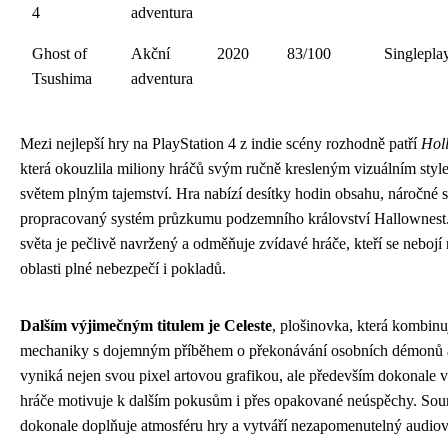
4
adventura
Ghost of
Akční
2020
83/100
Singlepla
Tsushima
adventura
Mezi nejlepší hry na PlayStation 4 z indie scény rozhodně patří
Hol
která okouzlila miliony hráčů svým ručně kresleným vizuálním sty
světem plným tajemství. Hra nabízí desítky hodin obsahu, náročné 
propracovaný systém průzkumu podzemního království Hallownest
světa je pečlivě navržený a odměňuje zvídavé hráče, kteří se nebojí
oblasti plné nebezpečí i pokladů.
Dalším výjimečným titulem je Celeste
, plošinovka, která kombinu
mechaniky s dojemným příběhem o překonávání osobních démonů a 
vyniká nejen svou pixel artovou grafikou, ale především dokonale v
hráče motivuje k dalším pokusům i přes opakované neúspěchy. So
dokonale doplňuje atmosféru hry a vytváří nezapomenutelný audiovi