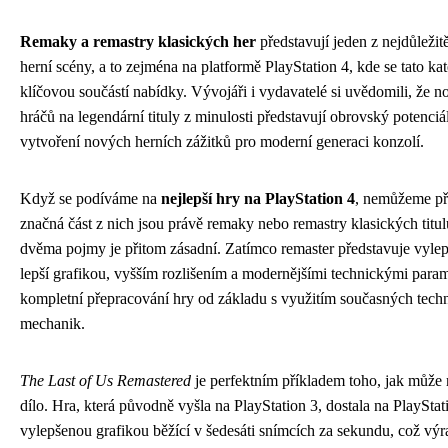
Remaky a remastry klasických her
představují jeden z nejdůleži
herní scény, a to zejména na platformě PlayStation 4, kde se tato kat
klíčovou součástí nabídky. Vývojáři i vydavatelé si uvědomili, že 
hráčů na legendární tituly z minulosti představují obrovský potenciál
vytvoření nových herních zážitků pro moderní generaci konzolí.
Když se podíváme na
nejlepší hry na PlayStation 4
, nemůžeme př
značná část z nich jsou právě remaky nebo remastry klasických titul
dvěma pojmy je přitom zásadní. Zatímco remaster představuje vylep
lepší grafikou, vyšším rozlišením a modernějšími technickými par
kompletní přepracování hry od základu s využitím současných techn
mechanik.
The Last of Us Remastered
je perfektním příkladem toho, jak může 
dílo. Hra, která původně vyšla na PlayStation 3, dostala na PlayStat
vylepšenou grafikou běžící v šedesáti snímcích za sekundu, což výr