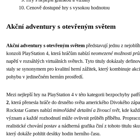
Cenově dostupné hry s vysokou hodnotou
Akční adventury s otevřeným světem
Akční adventury s otevřeným světem
představují jednu z nejoblíb
konzoli PlayStation 4, která hráčům nabízí
neomezené možnosti pr
napětí v rozsáhlých virtuálních světech. Tyto tituly dokázaly defino
staly se synonymem pro kvalitní herní zážitek, který kombinuje akc
pohybu v jedinečném herním prostředí.
Mezi nejlepší hry na PlayStation 4 v této kategorii bezpochyby patř
2
, která přenesla hráče do drsného světa amerického Divokého zápa
Rockstar Games nabízí
mimořádně detailní a živoucí svět
, kde každ
význam a každé rozhodnutí může ovlivnit průběh příběhu. Propracov
realistické chování postav a nádherná grafika činí z tohoto titulu s
který dokáže pohltit desítky hodin herního času.