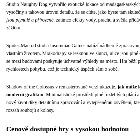
Studio Naughty Dog vytvořilo exotické lokace od madagaskarských
vysočiny s takovou úrovní detailu, že se cítíte, jako byste tam skute
jsou plynulé a přirozené
, zatímco efekty vody, prachu a světla přidáv
zážitku.
Spider-Man od studia Insomniac Games nabízí nádherně zpracovaný
vlastním životem. Mrakodrapy se lesknou ve slunci, ulice jsou plné 
se mezi budovami poskytuje úchvatné výhledy na město. Hra běží p
rychlostech pohybu, což je technický úspěch sám o sobě.
Shadow of the Colossus v remasterované verzi ukazuje,
jak může k
moderní grafikou
. Minimalistické prostředí plné rozlehlých plání 
nový život díky detailnímu zpracování a vylepšenému osvětlení, kt
rozsah soubojů s kolosy.
Cenově dostupné hry s vysokou hodnotou