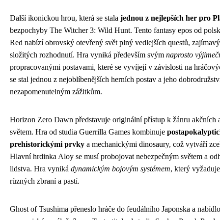
Další ikonickou hrou, která se stala
jednou z nejlepších her pro P
bezpochyby The Witcher 3: Wild Hunt. Tento fantasy epos od pols
Red nabízí obrovský otevřený svět plný vedlejších questů, zajímav
složitých rozhodnutí. Hra vyniká především svým
naprosto výjime
propracovanými postavami, které se vyvíjejí v závislosti na hráčový
se stal jednou z nejoblíbenějších herních postav a jeho dobrodružství
nezapomenutelným zážitkům.
Horizon Zero Dawn představuje originální přístup k žánru akčních
světem. Hra od studia Guerrilla Games kombinuje
postapokalyptic
prehistorickými prvky
a mechanickými dinosaury, což vytváří zcela
Hlavní hrdinka Aloy se musí probojovat nebezpečným světem a odhal
lidstva. Hra vyniká
dynamickým bojovým systémem
, který vyžaduje
různých zbraní a pastí.
Ghost of Tsushima přeneslo hráče do feudálního Japonska a nabídlo