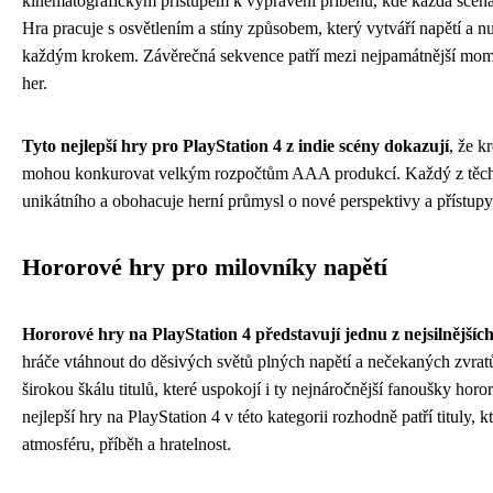
kinematografickým přístupem k vyprávění příběhu, kde každá scéna 
Hra pracuje s osvětlením a stíny způsobem, který vytváří napětí a n
každým krokem. Závěrečná sekvence patří mezi nejpamátnější momen
her.
Tyto nejlepší hry pro PlayStation 4 z indie scény dokazují
, že k
mohou konkurovat velkým rozpočtům AAA produkcí. Každý z těchto
unikátního a obohacuje herní průmysl o nové perspektivy a přístupy 
Hororové hry pro milovníky napětí
Hororové hry na PlayStation 4 představují jednu z nejsilnějších
hráče vtáhnout do děsivých světů plných napětí a nečekaných zvratů
širokou škálu titulů, které uspokojí i ty nejnáročnější fanoušky hor
nejlepší hry na PlayStation 4 v této kategorii rozhodně patří tituly,
atmosféru, příběh a hratelnost.