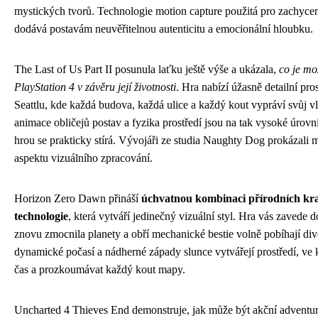
mystických tvorů. Technologie motion capture použitá pro zachyc
dodává postavám neuvěřitelnou autenticitu a emocionální hloubku.
The Last of Us Part II posunula laťku ještě výše a ukázala,
co je mo
PlayStation 4 v závěru její životnosti
. Hra nabízí úžasně detailní pr
Seattlu, kde každá budova, každá ulice a každý kout vypráví svůj vl
animace obličejů postav a fyzika prostředí jsou na tak vysoké úrovn
hrou se prakticky stírá. Vývojáři ze studia Naughty Dog prokázali 
aspektu vizuálního zpracování.
Horizon Zero Dawn přináší
úchvatnou kombinaci přírodních kraj
technologie
, která vytváří jedinečný vizuální styl. Hra vás zavede d
znovu zmocnila planety a obří mechanické bestie volně pobíhají div
dynamické počasí a nádherné západy slunce vytvářejí prostředí, ve k
čas a prozkoumávat každý kout mapy.
Uncharted 4 Thieves End demonstruje, jak může být akční adventur