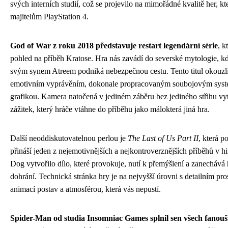
svých interních studií, což se projevilo na mimořádné kvalitě her, k
majitelům PlayStation 4.
God of War z roku 2018 představuje restart legendární série
, k
pohled na příběh Kratose. Hra nás zavádí do severské mytologie, kd
svým synem Atreem podniká nebezpečnou cestu. Tento titul okouzlil
emotivním vyprávěním, dokonale propracovaným soubojovým sys
grafikou. Kamera natočená v jediném záběru bez jediného střihu vy
zážitek, který hráče vtáhne do příběhu jako málokterá jiná hra.
Další neoddiskutovatelnou perlou je
The Last of Us Part II
, která p
přináší jeden z nejemotivnějších a nejkontroverznějších příběhů v hi
Dog vytvořilo dílo, které provokuje, nutí k přemýšlení a zanecháv
dohrání. Technická stránka hry je na nejvyšší úrovni s detailním pros
animací postav a atmosférou, která vás nepustí.
Spider-Man od studia Insomniac Games splnil sen všech fano