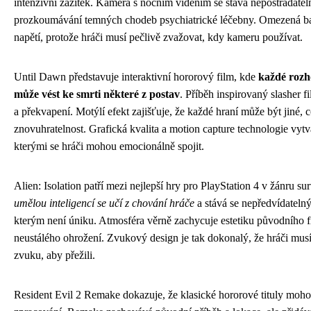
intenzivní zážitek. Kamera s nočním viděním se stává nepostradatel
prozkoumávání temných chodeb psychiatrické léčebny. Omezená bate
napětí, protože hráči musí pečlivě zvažovat, kdy kameru používat.
Until Dawn představuje interaktivní hororový film, kde
každé rozh
může vést ke smrti některé z postav
. Příběh inspirovaný slasher f
a překvapení. Motýlí efekt zajišťuje, že každé hraní může být jiné,
znovuhratelnost. Grafická kvalita a motion capture technologie vytvář
kterými se hráči mohou emocionálně spojit.
Alien: Isolation patří mezi nejlepší hry pro PlayStation 4 v žánru su
umělou inteligencí se učí z chování hráče
a stává se nepředvídateln
kterým není úniku. Atmosféra věrně zachycuje estetiku původního fi
neustálého ohrožení. Zvukový design je tak dokonalý, že hráči mu
zvuku, aby přežili.
Resident Evil 2 Remake dokazuje, že klasické hororové tituly moh