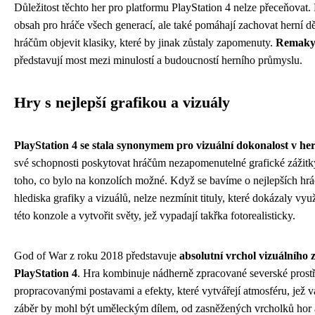
Důležitost těchto her pro platformu PlayStation 4 nelze přeceňovat.
obsah pro hráče všech generací, ale také pomáhají zachovat herní 
hráčům objevit klasiky, které by jinak zůstaly zapomenuty.
Remaky 
představují most mezi minulostí a budoucností herního průmyslu.
Hry s nejlepší grafikou a vizuály
PlayStation 4 se stala synonymem pro vizuální dokonalost v h
své schopnosti poskytovat hráčům nezapomenutelné grafické zážitky
toho, co bylo na konzolích možné. Když se bavíme o nejlepších hrá
hlediska grafiky a vizuálů, nelze nezmínit tituly, které dokázaly vy
této konzole a vytvořit světy, jež vypadají takřka fotorealisticky.
God of War z roku 2018 představuje
absolutní vrchol vizuálního
PlayStation 4
. Hra kombinuje nádherně zpracované severské prostře
propracovanými postavami a efekty, které vytvářejí atmosféru, jež v
záběr by mohl být uměleckým dílem, od zasněžených vrcholků hor 