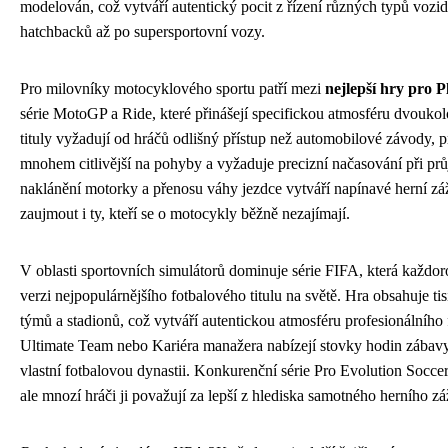
modelován, což vytváří autentický pocit z řízení různých typů voz
hatchbacků až po supersportovní vozy.
Pro milovníky motocyklového sportu patří mezi
nejlepší hry pro P
série MotoGP a Ride, které přinášejí specifickou atmosféru dvouko
tituly vyžadují od hráčů odlišný přístup než automobilové závody, 
mnohem citlivější na pohyby a vyžaduje precizní načasování při pr
naklánění motorky a přenosu váhy jezdce vytváří napínavé herní zá
zaujmout i ty, kteří se o motocykly běžně nezajímají.
V oblasti sportovních simulátorů dominuje série FIFA, která každor
verzi nejpopulárnějšího fotbalového titulu na světě. Hra obsahuje ti
týmů a stadionů, což vytváří autentickou atmosféru profesionálního 
Ultimate Team nebo Kariéra manažera nabízejí stovky hodin zábav
vlastní fotbalovou dynastii. Konkurenční série Pro Evolution Soccer 
ale mnozí hráči ji považují za lepší z hlediska samotného herního zá