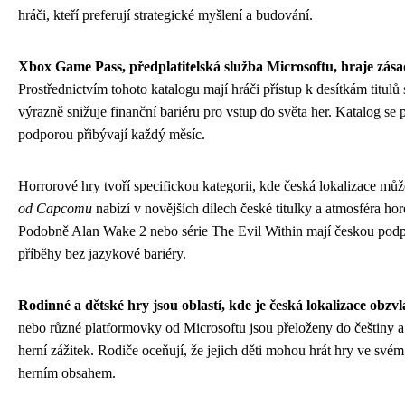
hráči, kteří preferují strategické myšlení a budování.
Xbox Game Pass, předplatitelská služba Microsoftu, hraje zásad
Prostřednictvím tohoto katalogu mají hráči přístup k desítkám titulů
výrazně snižuje finanční bariéru pro vstup do světa her. Katalog se 
podporou přibývají každý měsíc.
Horrorové hry tvoří specifickou kategorii, kde česká lokalizace můž
od Capcomu
nabízí v novějších dílech české titulky a atmosféra hor
Podobně Alan Wake 2 nebo série The Evil Within mají českou pod
příběhy bez jazykové bariéry.
Rodinné a dětské hry jsou oblastí, kde je česká lokalizace obzvl
nebo různé platformovky od Microsoftu jsou přeloženy do češtiny 
herní zážitek. Rodiče oceňují, že jejich děti mohou hrát hry ve své
herním obsahem.