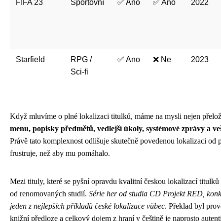
FIFA 23
Sportovní
✅ Ano
✅ Ano
2022
Starfield
RPG /
✅ Ano
❌ Ne
2023
Sci-fi
Když mluvíme o plné lokalizaci titulků, máme na mysli nejen přelož
menu, popisky předmětů, vedlejší úkoly, systémové zprávy a ve
Právě tato komplexnost odlišuje skutečně povedenou lokalizaci od p
frustruje, než aby mu pomáhalo.
Mezi tituly, které se pyšní opravdu kvalitní českou lokalizací titu
od renomovaných studií.
Série her od studia CD Projekt RED, konk
jeden z nejlepších příkladů české lokalizace vůbec
. Překlad byl pro
knižní předloze a celkový dojem z hraní v češtině je naprosto autenti