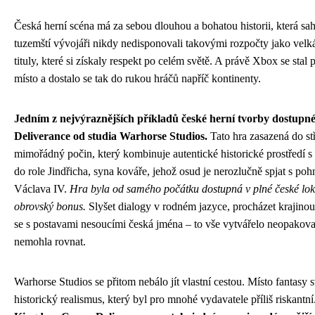
Česká herní scéna má za sebou dlouhou a bohatou historii, která sa
tuzemští vývojáři nikdy nedisponovali takovými rozpočty jako velká
tituly, které si získaly respekt po celém světě. A právě Xbox se stal
místo a dostalo se tak do rukou hráčů napříč kontinenty.
Jedním z nejvýraznějších příkladů české herní tvorby dostu
Deliverance od studia Warhorse Studios.
Tato hra zasazená do st
mimořádný počin, který kombinuje autentické historické prostředí
do role Jindřicha, syna kováře, jehož osud je nerozlučně spjat s po
Václava IV.
Hra byla od samého počátku dostupná v plné české lok
obrovský bonus.
Slyšet dialogy v rodném jazyce, procházet krajinou,
se s postavami nesoucími česká jména – to vše vytvářelo neopakovat
nemohla rovnat.
Warhorse Studios se přitom nebálo jít vlastní cestou. Místo fantasy 
historický realismus, který byl pro mnohé vydavatele příliš riskant