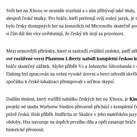
Svět her na Xboxu se neustále rozrůstá a s ním přibývají také tituly,
alespoň české titulky. Pro hráče, kteří preferují svůj rodný jazyk, je 
bylo česky dostupných her na konzolích od Microsoftu skutečně pos
si čím dál tím více uvědomují, že český trh stojí za pozornost.
Mezi nejnovější přírůstky, které si zaslouží zvláštní zmínku, patří n
své rozšířené verzi Phantom Liberty nabídl kompletní českou l
hráče skutečný zážitek. Slyšet příběh Vs a Johnnyho Silverhanda v č
Dabing byl zpracován na velmi vysoké úrovni a herci odvedli skvělou p
zpočátku k české lokalizaci přistupovali s určitou skepsí.
Dalším titulem, který rozšířil nabídku českých her na Xboxu, je
Kin
projekt od studia Warhorse Studios přirozeně přichází s kompletní č
právě česká. Hrát příběh Jindřicha ze Skalice v jeho mateřském jazy
obdoby. Hra navazuje na úspěch prvního dílu a opět zasazuje hráč
historické přesnosti.