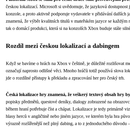
českou lokalizací. Microsoft si uvědomuje, že jazyková dostupnost
konzole, a proto aktivně podporuje vydavatele v přidávání dalších 
znamená, že výběr kvalitních titulů v mateřském jazyce se každým ro
tak o domácí produkci, která si na konzolích Xbox buduje stále silně
Rozdíl mezi českou lokalizací a dabingem
Když se bavíme o hrách na Xbox v češtině, je důležité rozlišovat m
označují naprosto odlišné věci. Mnoho hráčů totiž používá slova lo
jde o rozdílné přístupy k překladu a zpracování her pro český trh.
Česká lokalizace hry znamená, že veškerý textový obsah hry byl
popisky předmětů, questové deníky, dialogy zobrazené na obrazovce
během hraní potřebuje číst a chápat. Lokalizace je tedy primárně vizu
hlasy herců v angličtině nebo jiném jazyce, ve kterém byla hra pů
výrazně rozšířenější než plný dabing, a to z jednoduchého důvodu –