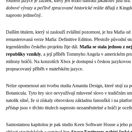
rodném jazyce je zážitek, který jen těžko nahradí jakákoliv jiná hra.
dobové výrazy a pečlivě zpracované historické reálie
dělají z Kingd
naprosto jedinečný.
Dalším titulem, který si zaslouží zvláštní pozornost, je hra Mafia od 
remasterovaná verze Mafia: Definitive Edition. Přestože původní st
legendárního českého projektu žije dál.
Mafia se stala jednou z n
republiky vznikly
, a její příběh Tommyho Angela v americkém prostř
miliony hráčů. Na konzolích Xbox je dostupná s českou jazykovou
propracovaný příběh v mateřském jazyce.
Nelze opomenout ani tvorbu studia Amanita Design, které stojí za
Botanicula. Tyto hry sice nevyužívají mluvené slovo v tradičním smys
natolik silné, že si získaly obrovskou základnu fanoušků i na plat
přístup
jsou v těchto titulech naprosto nezaměnitelné a hráči je oceň
Samostatnou kapitolou je pak studio Keen Software House a jeho pr
oblasti stavitelských a survival her.
Space Engineers nabízí české r