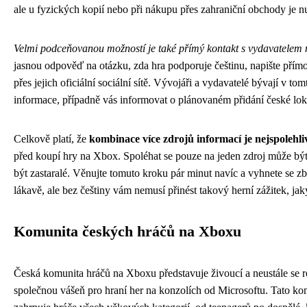
ale u fyzických kopií nebo při nákupu přes zahraniční obchody je n
Velmi podceňovanou možností je také přímý kontakt s vydavatelem 
jasnou odpověď na otázku, zda hra podporuje češtinu, napište přímo
přes jejich oficiální sociální sítě. Vývojáři a vydavatelé bývají v t
informace, případně vás informovat o plánovaném přidání české lok
Celkově platí, že
kombinace více zdrojů informací je nejspolehl
před koupí hry na Xbox. Spoléhat se pouze na jeden zdroj může být 
být zastaralé. Věnujte tomuto kroku pár minut navíc a vyhnete se z
lákavě, ale bez češtiny vám nemusí přinést takový herní zážitek, jaký
Komunita českých hráčů na Xboxu
Česká komunita hráčů na Xboxu představuje živoucí a neustále se roz
společnou vášeň pro hraní her na konzolích od Microsoftu. Tato ko