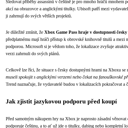
Sledovat příběhy assassínů v češtině je pro mnoho hráčů mnohem po
akcí na obrazovce a anglickými titulky. Ubisoft patří mezi vydavatel
ji zahrnují do svých větších projektů.
Je důležité zmínit, že
Xbox Game Pass hraje v dostupnosti česky 
předplatnému mají hráči přístup k obrovské knihovně titulů a mezi n
podporou. Microsoft si je vědom toho, že lokalizace zvyšuje atraktiv
verzi zahrnuli do svých plánů.
Celkově lze říci, že situace s česky dostupnými hrami na Xboxu se 
museli spokojit s anglickými verzemi nebo čekat na fanouškovské přek
Trend naznačuje, že vydavatelé budou v lokalizacích pokračovat a č
Jak zjistit jazykovou podporu před koupí
Před samotným nákupem hry na Xbox je naprosto zásadní věnovat d
podporuje češtinu, a to ať už jde o titulky, dabing nebo kompletní lo