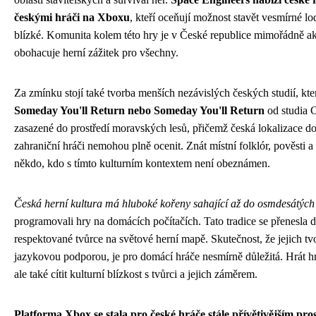
českými hráči na Xboxu
, kteří oceňují možnost stavět vesmírné lo
blízké. Komunita kolem této hry je v České republice mimořádně akt
obohacuje herní zážitek pro všechny.
Za zmínku stojí také tvorba menších nezávislých českých studií, kt
Someday You'll Return nebo Someday You'll Return
od studia 
zasazené do prostředí moravských lesů, přičemž česká lokalizace d
zahraniční hráči nemohou plně ocenit. Znát místní folklór, pověsti a
někdo, kdo s tímto kulturním kontextem není obeznámen.
Česká herní kultura má hluboké kořeny sahající až do osmdesátých l
programovali hry na domácích počítačích. Tato tradice se přenesla 
respektované tvůrce na světové herní mapě. Skutečnost, že jejich t
jazykovou podporou, je pro domácí hráče nesmírně důležitá. Hrát hr
ale také cítit kulturní blízkost s tvůrci a jejich záměrem.
Platforma Xbox se stala pro české hráče stále přívětivějším pro