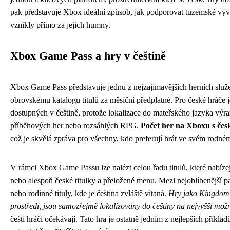
pak představuje Xbox ideální způsob, jak podporovat tuzemské vývoj
vznikly přímo za jejich humny.
Xbox Game Pass a hry v češtině
Xbox Game Pass představuje jednu z nejzajímavějších herních služeb
obrovskému katalogu titulů za měsíční předplatné. Pro české hráče je
dostupných v češtině, protože lokalizace do mateřského jazyka výra
příběhových her nebo rozsáhlých RPG.
Počet her na Xboxu s česk
což je skvělá zpráva pro všechny, kdo preferují hrát ve svém rodné
V rámci Xbox Game Passu lze nalézt celou řadu titulů, které nabíze
nebo alespoň české titulky a přeložené menu. Mezi nejoblíbenější p
nebo rodinné tituly, kde je čeština zvláště vítaná.
Hry jako Kingdom 
prostředí, jsou samozřejmě lokalizovány do češtiny na nejvyšší mož
čeští hráči očekávají. Tato hra je ostatně jedním z nejlepších příkla