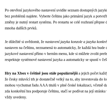
Po otevření jazykového nastavení uvidíte seznam dostupných jazyků.
bez problémů najdete. Vyberte češtinu jako primární jazyk a potvrď
změny je nutný restart systému. Po restartu se celé rozhraní přepne
mnoha dalších prvků.
Je důležité si uvědomit, že
nastavení jazyka konzole a jazyka konkré
nastaven na češtinu, neznamená to automaticky, že každá hra bude 
jazykové nastavení přímo v herním menu, kde si můžete zvolit pref
respektuje systémové nastavení jazyka a automaticky se spustí v češt
Hry na Xbox v češtině jsou stále populárnější
a jejich počet každ
že česky mluvící trh je dostatečně velký na to, aby investovala do lo
mohou vychutnat řadu AAA titulů v plné české lokalizaci, včetně da
zda konkrétní hra podporuje češtinu, stačí se podívat na její stránk
vždy uvedeny.