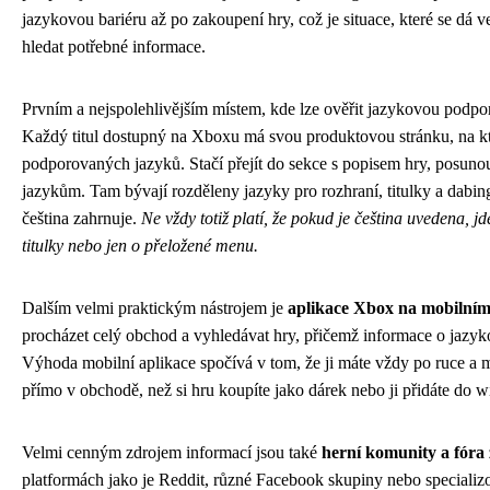
jazykovou bariéru až po zakoupení hry, což je situace, které se dá v
hledat potřebné informace.
Prvním a nejspolehlivějším místem, kde lze ověřit jazykovou podpo
Každý titul dostupný na Xboxu má svou produktovou stránku, na kt
podporovaných jazyků. Stačí přejít do sekce s popisem hry, posunout
jazykům. Tam bývají rozděleny jazyky pro rozhraní, titulky a dabing
čeština zahrnuje.
Ne vždy totiž platí, že pokud je čeština uvedena, j
titulky nebo jen o přeložené menu.
Dalším velmi praktickým nástrojem je
aplikace Xbox na mobilním 
procházet celý obchod a vyhledávat hry, přičemž informace o jazyk
Výhoda mobilní aplikace spočívá v tom, že ji máte vždy po ruce a m
přímo v obchodě, než si hru koupíte jako dárek nebo ji přidáte do wi
Velmi cenným zdrojem informací jsou také
herní komunity a fóra
platformách jako je Reddit, různé Facebook skupiny nebo specializo