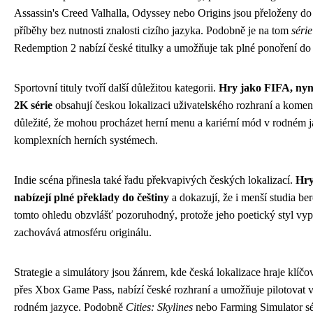
Assassin's Creed Valhalla, Odyssey nebo Origins jsou přeloženy do 
příběhy bez nutnosti znalosti cizího jazyka. Podobně je na tom
séri
Redemption 2 nabízí české titulky a umožňuje tak plné ponoření d
Sportovní tituly tvoří další důležitou kategorii.
Hry jako FIFA, ny
2K série
obsahují českou lokalizaci uživatelského rozhraní a komen
důležité, že mohou procházet herní menu a kariérní mód v rodném j
komplexních herních systémech.
Indie scéna přinesla také řadu překvapivých českých lokalizací.
Hry
nabízejí plné překlady do češtiny
a dokazují, že i menší studia be
tomto ohledu obzvlášť pozoruhodný, protože jeho poetický styl vypr
zachovává atmosféru originálu.
Strategie a simulátory jsou žánrem, kde česká lokalizace hraje klíčo
přes Xbox Game Pass, nabízí české rozhraní a umožňuje pilotovat vi
rodném jazyce. Podobně
Cities: Skylines
nebo Farming Simulator sé