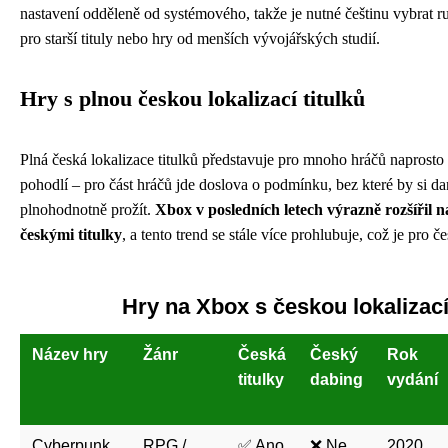
nastavení odděleně od systémového, takže je nutné češtinu vybrat r
pro starší tituly nebo hry od menších vývojářských studií.
Hry s plnou českou lokalizací titulků
Plná česká lokalizace titulků představuje pro mnoho hráčů naprosto z
pohodlí – pro část hráčů jde doslova o podmínku, bez které by si d
plnohodnotně prožít.
Xbox v posledních letech výrazně rozšířil 
českými titulky
, a tento trend se stále více prohlubuje, což je pro
Hry na Xbox s českou lokalizací
Název hry
Žánr
Česká
Český
Rok
titulky
dabing
vydání
Cyberpunk
RPG /
✅ Ano
❌ Ne
2020