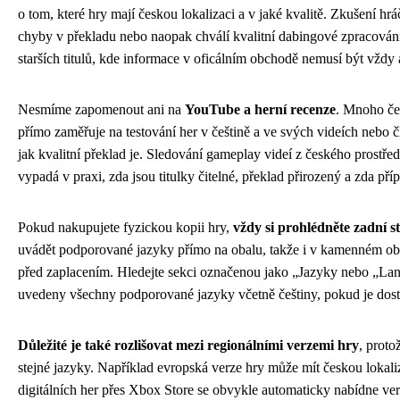
o tom, které hry mají českou lokalizaci a v jaké kvalitě. Zkušení hrá
chyby v překladu nebo naopak chválí kvalitní dabingové zpracování.
starších titulů, kde informace v oficálním obchodě nemusí být vždy
Nesmíme zapomenout ani na
YouTube a herní recenze
. Mnoho če
přímo zaměřuje na testování her v češtině a ve svých videích nebo č
jak kvalitní překlad je. Sledování gameplay videí z českého prostře
vypadá v praxi, zda jsou titulky čitelné, překlad přirozený a zda př
Pokud nakupujete fyzickou kopii hry,
vždy si prohlédněte zadní s
uvádět podporované jazyky přímo na obalu, takže i v kamenném obch
před zaplacením. Hledejte sekci označenou jako „Jazyky nebo „La
uvedeny všechny podporované jazyky včetně češtiny, pokud je dos
Důležité je také rozlišovat mezi regionálními verzemi hry
, proto
stejné jazyky. Například evropská verze hry může mít českou lokali
digitálních her přes Xbox Store se obvykle automaticky nabídne ver