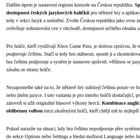
Dalším tipem je nastavení regionu konzole na Českou republiku.
Sp
dostupnost českých jazykových balíčků
pro některé hry a aplikac
tedy v sekci Jazyk a umístění. Zvolte Českou republiku jako svou z
ovlivňuje zobrazování cen v obchodě, dostupnost určitého obsahu a 
Pro hráče, kteří využívají Xbox Game Pass, je dobrou zprávou, že
m
podporuje češtinu
. Stačí si tedy hru stáhnout, spustit ji a zkontro
hra češtinu podporuje a systém je nastaven správně, většinou se jaz
zásahu ze strany hráče.
Nezapomeňte také na to, že některé hry nabízejí češtinu pouze ve fo
nebo jiném jazyce. I tato varianta je pro mnoho hráčů dostačující, 
zároveň si užít originální hlasové výkony herců.
Kombinace anglick
oblíbenou volbou
mezi zkušenými hráči, kteří chtějí mít to nejlepší
Pokud narazíte na situaci, kdy hra češtinu nepodporuje přes systémo
do sekce Options nebo Settings a hledat možnost Language nebo J