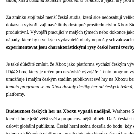
studií, která dosáhla skutečně globálního věhlasu
, a jejich hry jsou
Za zmínku stojí také menší česká studia, která sice nedosahují veli
dokázala vytvořit zajímavé tituly dostupné prostřednictvím Xbox Sto
produktivní. Vývojáři pracující v malých týmech nebo dokonce jako j
nápady, které by u velkých vydavatelů nikdy neprošly schvalovac
experimentovat jsou charakteristickými rysy české herní tvorby
Je také důležité zmínit, že Xbox jako platforma vychází českým vý
ID@Xbox, který je určen pro nezávislé vývojáře. Tento program výr
umožňuje i malým českým studiím publikovat své hry na Xboxu bez
tomuto programu se na Xbox dostaly desítky her od českých tvůrců
platformy.
Budoucnost českých her na Xboxu vypadá nadějně.
Warhorse S
které slibuje ještě větší svět a propracovanější příběh. Další česká 
oslovit globální publikum. Česká herní scéna dozrála do bodu, kdy
jednou z klíčových platforem, prostřednictvím které se české hry d