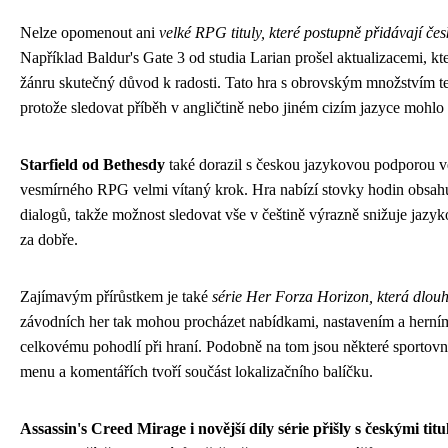
Nelze opomenout ani
velké RPG tituly, které postupně přidávají če
Například Baldur's Gate 3 od studia Larian prošel aktualizacemi, kte
žánru skutečný důvod k radosti. Tato hra s obrovským množstvím tex
protože sledovat příběh v angličtině nebo jiném cizím jazyce mohlo
Starfield od Bethesdy
také dorazil s českou jazykovou podporou ve 
vesmírného RPG velmi vítaný krok. Hra nabízí stovky hodin obsahu
dialogů, takže možnost sledovat vše v češtině výrazně snižuje jazyko
za dobře.
Zajímavým přírůstkem je také
série Her Forza Horizon, která dlou
závodních her tak mohou procházet nabídkami, nastavením a herní
celkovému pohodlí při hraní. Podobně na tom jsou některé sportovní
menu a komentářích tvoří součást lokalizačního balíčku.
Assassin's Creed Mirage i novější díly série přišly s českými titu