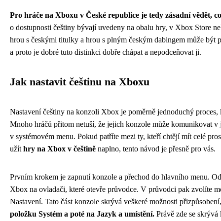
Pro hráče na Xboxu v České republice je tedy zásadní vědět, c
o dostupnosti češtiny bývají uvedeny na obalu hry, v Xbox Store n
hrou s českými titulky a hrou s plným českým dabingem může být p
a proto je dobré tuto distinkci dobře chápat a nepodceňovat ji.
Jak nastavit češtinu na Xboxu
Nastavení češtiny na konzoli Xbox je poměrně jednoduchý proces, kt
Mnoho hráčů přitom netuší, že jejich konzole může komunikovat v jej
v systémovém menu. Pokud patříte mezi ty, kteří chtějí mít celé pros
užít
hry na Xbox v češtině
naplno, tento návod je přesně pro vás.
Prvním krokem je zapnutí konzole a přechod do hlavního menu. Odtu
Xbox na ovladači, které otevře průvodce. V průvodci pak zvolíte mo
Nastavení. Tato část konzole skrývá veškeré možnosti přizpůsobení
položku Systém a poté na Jazyk a umístění.
Právě zde se skrývá 