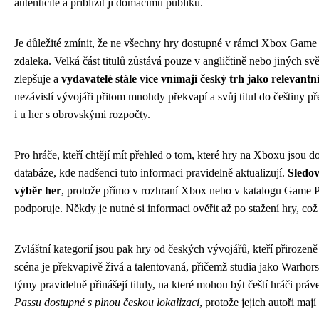
autenticitě a přiblížit ji domácímu publiku.
Je důležité zmínit, že ne všechny hry dostupné v rámci Xbox Game P
zdaleka. Velká část titulů zůstává pouze v angličtině nebo jiných sv
zlepšuje a
vydavatelé stále více vnímají český trh jako relevantn
nezávislí vývojáři přitom mnohdy překvapí a svůj titul do češtiny př
i u her s obrovskými rozpočty.
Pro hráče, kteří chtějí mít přehled o tom, které hry na Xboxu jsou d
databáze, kde nadšenci tuto informaci pravidelně aktualizují.
Sledov
výběr her
, protože přímo v rozhraní Xbox nebo v katalogu Game Pas
podporuje. Někdy je nutné si informaci ověřit až po stažení hry, což 
Zvláštní kategorií jsou pak hry od českých vývojářů, kteří přirozeně
scéna je překvapivě živá a talentovaná, přičemž studia jako Warhor
týmy pravidelně přinášejí tituly, na které mohou být čeští hráči prá
Passu dostupné s plnou českou lokalizací
, protože jejich autoři ma