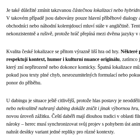
Je také důležité zmínit takzvanou
částečnou lokalizaci nebo hybridn
V takovém případě jsou dabovány pouze hlavní příběhové dialogy a 
obchodníci nebo náhodní kolemjdoucí mluví stále v angličtině. Ten
nekonzistentně a rušivě, protože hráč přepíná mezi dvěma jazyky v 
Kvalita české lokalizace se přitom výrazně liší hra od hry.
Některé 
respektují kontext, humor i kulturní nuance originálu
, zatímco
který zní nepřirozeně nebo dokonce komicky. Špatná lokalizace můž
pokud jsou texty plné chyb, nesrozumitelných formulací nebo pokud 
ponor do příběhu.
U dabingu je situace ještě citlivější, protože hlas postavy je neodděl
nebo nekvalitně nahraný dabing dokáže zničit i jinak výbornou hru
novou úroveň zážitku. Čeští dabéři mají dlouhou tradici v oblasti fil
nároky – herec musí synchronizovat svůj projev s pohybem úst anim
nahrát desítky variant jedné repliky pro různé kontexty.