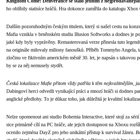
Kingdom Come: Deliverance se stalo jedním z nejprodávanějšíc
ho oblíbily statisíce hráčů. Hra dokonce zamířila do katalogu Xbox 
Dalším pozoruhodným českým titulem, který si našel cestu na konz
Mafia vznikla v brněnském studiu Illusion Softworks a dodnes je po
jaké kdy byly vyprávěny. Remasterovaná verze přinesla tuto legend
na originále milovaly miliony fanoušků. Příběh Tommyho Angela, t
zločinu ve fiktivním americkém městě 30. let, je napsán s takovo
by se za něj nemusely stydět.
Česká lokalizace Mafie přitom vždy patřila k těm nejkvalitnějším, 
Dabingoví herci odvedli vynikající práci a mnozí hráči si dodnes pam
anglické předlohy. To je důkaz toho, jak důležitá je kvalitní lokaliz
Nelze opomenout ani studio Bohemia Interactive, které stojí za séri
sice primárně cílí na PC hráče, ale jejich dostupnost na Xboxu rozší
ocenilo zejména DayZ pro jeho unikátní přístup k survival žánru.
Bo