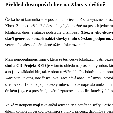
Přehled dostupných her na Xbox v češtině
Česká herní komunita se v posledních letech dočkala výrazného rozš
Xbox. Zatímco ještě před deseti lety bylo možné na prstech jedné ru
lokalizaci, dnes je situace podstatně příznivější.
Xbox a jeho ekosys
starší generace konzolí nabízí stovky titulů s českou podporou
,
verze nebo alespoň přeložené uživatelské rozhraní.
Mezi nejpopulárnější žánry, které se těší české lokalizaci, patří be
studia CD Projekt RED
je v tomto ohledu naprostou legendou, kt
a to jak v základní hře, tak v obou rozšířeních. Podobně na tom jsou
Warhorse Studios
, kde česká lokalizace dává absolutní smysl, prot
středověku. Tato hra je pro česky mluvící hráče naprosto unikátním
českém jazyce a prostředí je věrně zpracováno podle skutečných hist
Velké zastoupení mají také akční adventury a otevřené světy.
Série 
dílech kompletní českou lokalizaci s titulky, přičemž dabingová ver