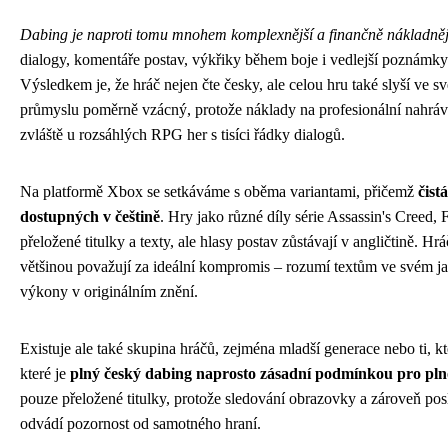
Dabing je naproti tomu mnohem komplexnější a finančně nákladnější
dialogy, komentáře postav, výkřiky během boje i vedlejší poznámk
Výsledkem je, že hráč nejen čte česky, ale celou hru také slyší ve 
průmyslu poměrně vzácný, protože náklady na profesionální nahrává
zvláště u rozsáhlých RPG her s tisíci řádky dialogů.
Na platformě Xbox se setkáváme s oběma variantami, přičemž
čist
dostupných v češtině
. Hry jako různé díly série Assassin's Creed,
přeložené titulky a texty, ale hlasy postav zůstávají v angličtině. Hráč
většinou považují za ideální kompromis – rozumí textům ve svém jaz
výkony v originálním znění.
Existuje ale také skupina hráčů, zejména mladší generace nebo ti, kt
které je
plný český dabing naprosto zásadní podmínkou pro pln
pouze přeložené titulky, protože sledování obrazovky a zároveň pos
odvádí pozornost od samotného hraní.