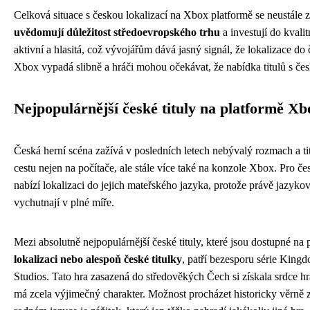
Celková situace s českou lokalizací na Xbox platformě se neustále 
uvědomují důležitost středoevropského trhu
a investují do kvali
aktivní a hlasitá, což vývojářům dává jasný signál, že lokalizace do
Xbox vypadá slibně a hráči mohou očekávat, že nabídka titulů s če
Nejpopulárnější české tituly na platformě Xb
Česká herní scéna zažívá v posledních letech nebývalý rozmach a tit
cestu nejen na počítače, ale stále více také na konzole Xbox. Pro če
nabízí lokalizaci do jejich mateřského jazyka, protože právě jazykov
vychutnají v plné míře.
Mezi absolutně nejpopulárnější české tituly, které jsou dostupné na
lokalizaci nebo alespoň české titulky
, patří bezesporu série Kin
Studios. Tato hra zasazená do středověkých Čech si získala srdce h
má zcela výjimečný charakter. Možnost procházet historicky věrně