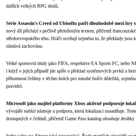
dalších velkých RPG titulů.
Série Assassin's Creed od Ubisoftu patří dlouhodobě mezi hry s 
nový díl přichází s pečlivě přeloženým textem, přičemž francouzské
středoevropského trhu. Hráči oceňují zejména to, že překlady jsou k
zůstává zachována.
Velké sportovní tituly jako FIFA, respektive EA Sports FC, nebo NBA
i když v jejich případě jde spíše o překlad systémových prvků a hern
přítomnost češtiny v těchto hrách pro mnohé hráče důležitá, zejmé
pravidel.
Microsoft jako majitel platformy Xbox aktivně podporuje lokali
vývojáře nabízí nástroje a podporu, která lokalizaci usnadňuje. Tento
dostupných v češtině, přičemž Game Pass katalog obsahuje desítky he
Indie scéna na Xboxu také nezaostává.
Řada menších vývojářů se roz