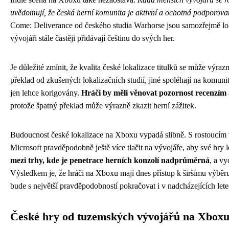
uvědomují, že česká herní komunita je aktivní a ochotná podporovat ti
Come: Deliverance od českého studia Warhorse jsou samozřejmě loka
vývojáři stále častěji přidávají češtinu do svých her.
Je důležité zmínit, že kvalita české lokalizace titulků se může výrazn
překlad od zkušených lokalizačních studií, jiné spoléhají na komuni
jen lehce korigovány.
Hráči by měli věnovat pozornost recenzím
protože špatný překlad může výrazně zkazit herní zážitek.
Budoucnost české lokalizace na Xboxu vypadá slibně. S rostoucí
Microsoft pravděpodobně ještě více tlačit na vývojáře, aby své hry l
mezi trhy, kde je penetrace herních konzolí nadprůměrná
, a vy
Výsledkem je, že hráči na Xboxu mají dnes přístup k širšímu výběru 
bude s největší pravděpodobností pokračovat i v nadcházejících lete
České hry od tuzemských vývojářů na Xbox