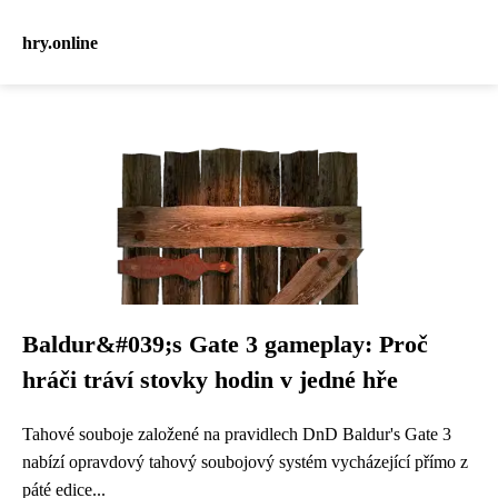
hry.online
Baldur&#039;s Gate 3 gameplay: Proč
hráči tráví stovky hodin v jedné hře
Tahové souboje založené na pravidlech DnD Baldur's Gate 3
nabízí opravdový tahový soubojový systém vycházející přímo z
páté edice...